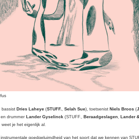
fus
n bassist
Dries Laheye
(
STUFF.
,
Selah Sue
), toetsenist
Niels Broos
(
) en drummer
Lander Gyselinck
(STUFF.,
Beraadgeslagen
,
Lander &
eet je het eigenlijk al.
instrumentale goedgeluimdheid van het soort dat we kennen van STU