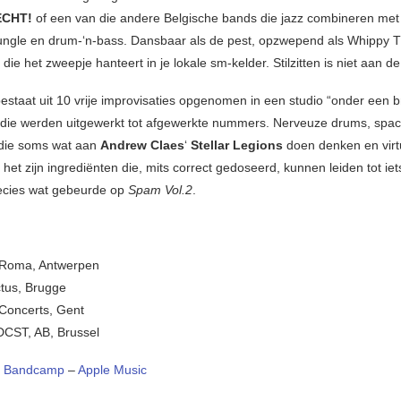
ECHT!
of een van die andere Belgische bands die jazz combineren met
 jungle en drum-‘n-bass. Dansbaar als de pest, opzwepend als Whippy 
ie het zweepje hanteert in je lokale sm-kelder. Stilzitten is niet aan de
estaat uit 10 vrije improvisaties opgenomen in een studio “onder een b
die werden uitgewerkt tot afgewerkte nummers. Nerveuze drums, spa
 die soms wat aan
Andrew Claes
‘
Stellar Legions
doen denken en vir
het zijn ingrediënten die, mits correct gedoseerd, kunnen leiden tot ie
recies wat gebeurde op
Spam Vol.2
.
 Roma, Antwerpen
tus, Brugge
Concerts, Gent
DCST, AB, Brussel
–
Bandcamp
–
Apple Music