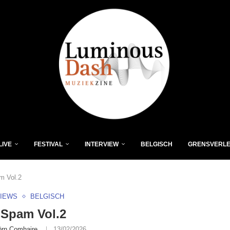
LIVE
FESTIVAL
INTERVIEW
BELGISCH
GRENSVERL
m Vol.2
VIEWS
BELGISCH
 Spam Vol.2
örn Comhaire
13/02/2026