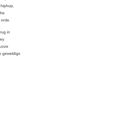
 hiphop,
The
 orde.
rug in
cey
tuoze
ts geweldigs