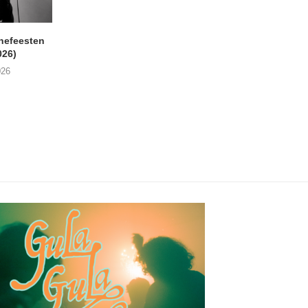
nefeesten
MONOKO – Thinkin’ Bout
JYL- Reckless L
026)
You (Always)
07/08/2026
026
07/08/2026