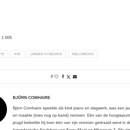
:
1.005
EYE
KVR
LANDER GYSELINCK
NIELS BROOS
0
BJÖRN COMHAIRE
Björn Comhaire speelde als kind piano en slagwerk, was een jaar
en maakte (toen nog op band) remixen. Eén van de hoogtepunte
jeugd beleefde hij toen één van zijn remixen gedraaid werd in d
legendarische Soulshow van Ferry Maat op Hilversum 3. We zij