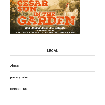
LEGAL
About
privacybeleid
terms of use