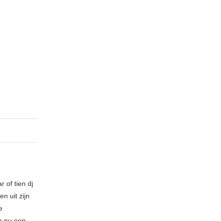
 of tien dj
n uit zijn
e
n nu een