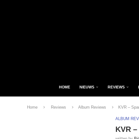
HOME
NIEUWS
REVIEWS
Home
Reviews
Album Reviews
KVR – Spa
ALBUM RE
KVR –
written by
Bj