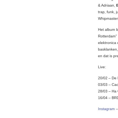
& Adriaan,
trap, funk,
Whipmaster d
Het album b
Rotterdam” 
elektronica
basklanken, 
en dat is p
Live:
20/02 – De
03/03 – Cac
28/03 – Ha 
16/04 – BR
Instagram