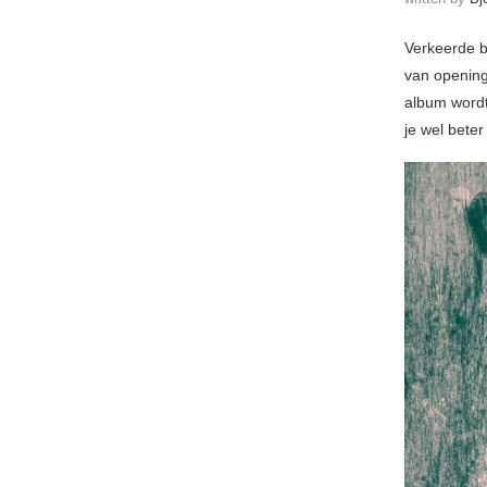
Verkeerde b
van openi
album word
je wel bete