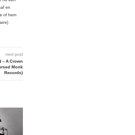
aaf en
be of hem
aire)
next post
 – A Crown
Cursed Monk
Records)