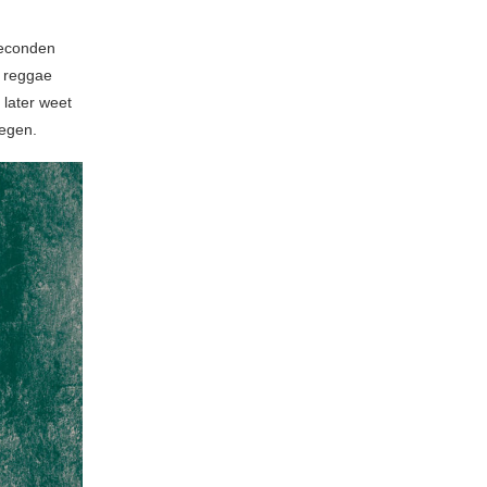
seconden
n reggae
 later weet
iegen.