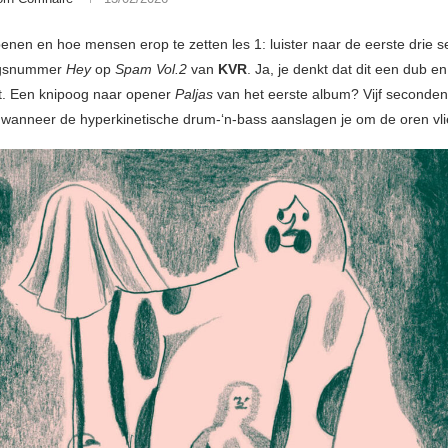
enen en hoe mensen erop te zetten les 1: luister naar de eerste drie 
ngsnummer
Hey
op
Spam Vol.2
van
KVR
. Ja, je denkt dat dit een dub e
t. Een knipoog naar opener
Paljas
van het eerste album? Vijf seconden
r wanneer de hyperkinetische drum-‘n-bass aanslagen je om de oren vl