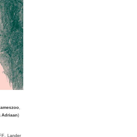
Jameszoo
,
 Adriaan
)
FF., Lander