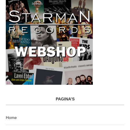
PAGINA’S
Home