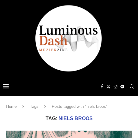
Home
Tags
Posts tagged with "niels broos"
TAG:
NIELS BROOS