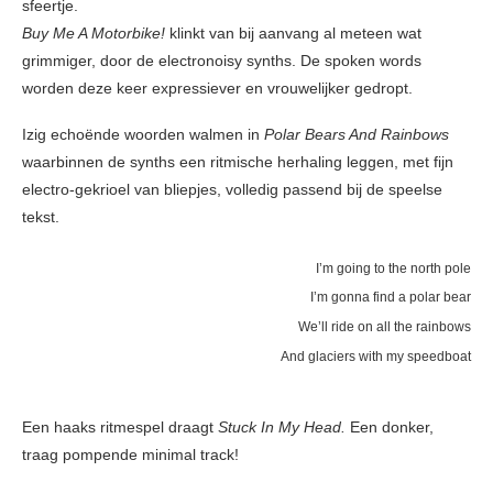
sfeertje.
Buy Me A Motorbike!
klinkt van bij aanvang al meteen wat
grimmiger, door de electronoisy synths. De spoken words
worden deze keer expressiever en vrouwelijker gedropt.
Izig echoënde woorden walmen in
Polar Bears And Rainbows
waarbinnen de synths een ritmische herhaling leggen, met fijn
electro-gekrioel van bliepjes, volledig passend bij de speelse
tekst.
I’m going to the north pole
I’m gonna find a polar bear
We’ll ride on all the rainbows
And glaciers with my speedboat
Een haaks ritmespel draagt
Stuck In My Head.
Een donker,
traag pompende minimal track!