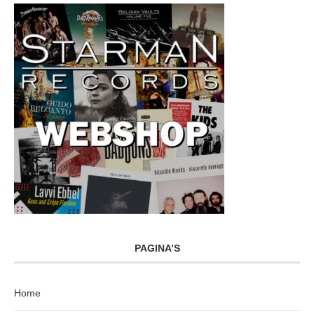
PAGINA’S
Home