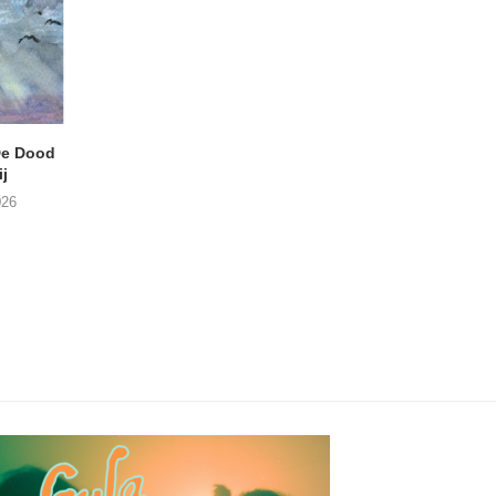
e Dood
DANIEL PEREZ – Why Is
JEF MERTENS – Do
j
This Called Heaven?
Amps (Many Chan
026
29/07/2026
27/07/2026