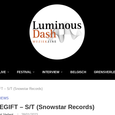
LIVE
FESTIVAL
INTERVIEW
BELGISCH
GRENSVERL
 – S/T (Snowstar Records)
VIEWS
EGIFT – S/T (Snowstar Records)
rt Verlent
28/01/2023