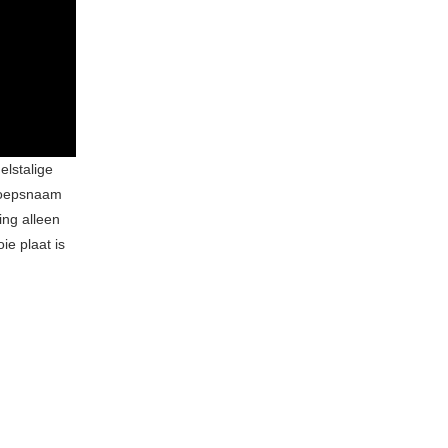
lstalige
roepsnaam
ng alleen
e plaat is