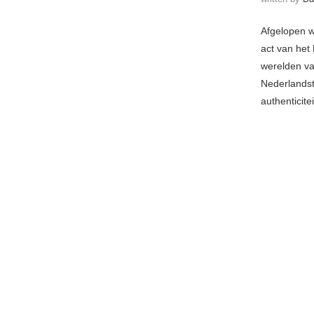
Afgelopen 
act van het
werelden va
Nederlandsta
authenticite