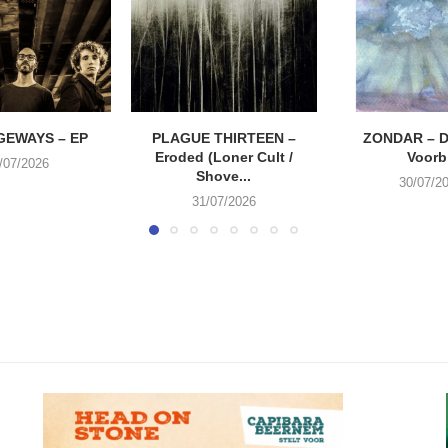
EWAYS – EP
PLAGUE THIRTEEN –
ZONDAR – D
Eroded (Loner Cult /
Voorbi
/07/2026
Shove...
30/07/2
31/07/2026