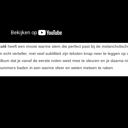
tulé
heeft een mooie warme stem die perfect past bij de melancholische 
n echt verteller, met veel subtiliteit zijn teksten knap neer te leggen op
 album dat je vanaf de eerste noten weet mee te sleuren en je daarna n
 nummers baden in een warme sfeer en weten meteen te raken.