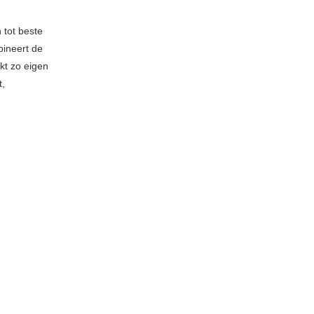
 tot beste
bineert de
kt zo eigen
t,