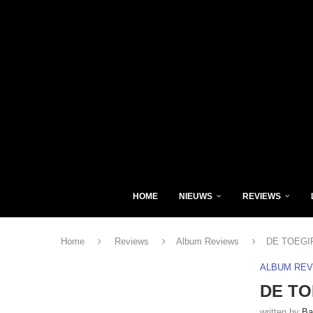
HOME
NIEUWS
REVIEWS
Home
Reviews
Album Reviews
DE TOEGIFT
ALBUM RE
DE TO
written by
Ba