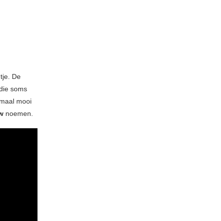
tje. De
 die soms
emaal mooi
w
noemen.