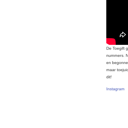
De Toegift 
nummers. N
en begonnen
maar toejui
dit!
Instagram