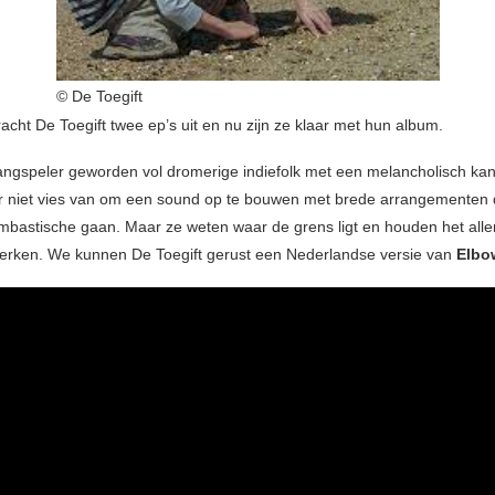
© De Toegift
racht De Toegift twee ep’s uit en nu zijn ze klaar met hun album.
langspeler geworden vol dromerige indiefolk met een melancholisch kan
er niet vies van om een sound op te bouwen met brede arrangementen
mbastische gaan. Maar ze weten waar de grens ligt en houden het all
erken. We kunnen De Toegift gerust een Nederlandse versie van
Elbo