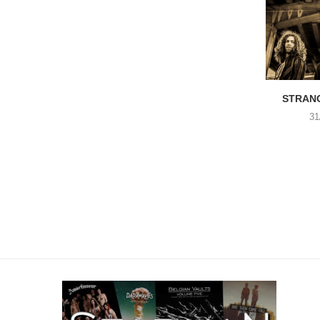
STRANG
31