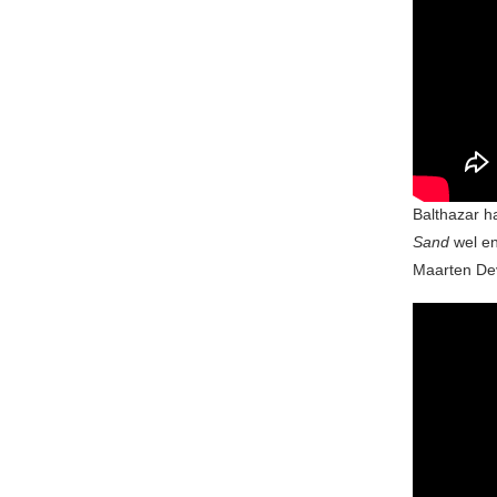
Balthazar h
Sand
wel en
Maarten Dev