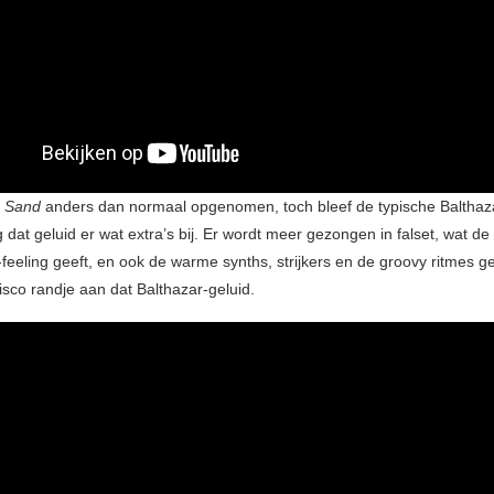
d
Sand
anders dan normaal opgenomen, toch bleef de typische Balthaz
 dat geluid er wat extra’s bij. Er wordt meer gezongen in falset, wat d
-feeling geeft, en ook de warme synths, strijkers en de groovy ritmes 
isco randje aan dat Balthazar-geluid.