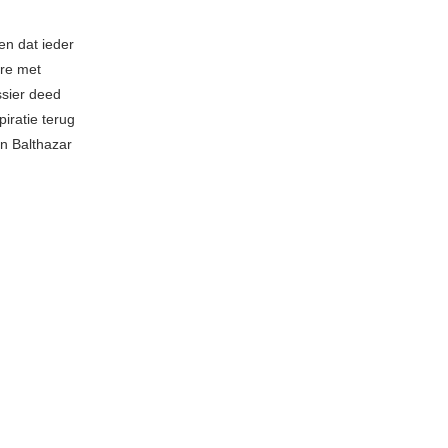
en dat ieder
ore met
sier deed
iratie terug
an Balthazar