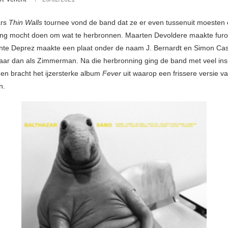
ars
Thin Walls
tournee vond de band dat ze er even tussenuit moesten 
ding mocht doen om wat te herbronnen. Maarten Devoldere maakte fur
nte Deprez maakte een plaat onder de naam J. Bernardt en Simon Cas
aar dan als Zimmerman. Na die herbronning ging de band met veel insp
 en bracht het ijzersterke album
Fever
uit waarop een frissere versie v
n.