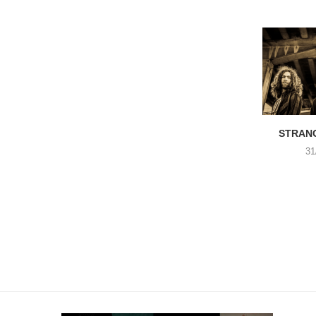
STRANG
31