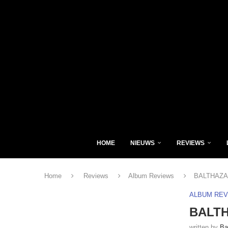
HOME
NIEUWS
REVIEWS
Home
Reviews
Album Reviews
BALTHAZAR
ALBUM RE
BALTH
written by
Ba