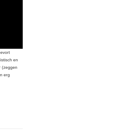
evort
istisch en
r (zeggen
n erg