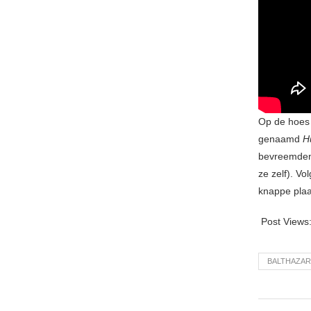
Op de hoes
genaamd
H
bevreemdend
ze zelf). V
knappe plaa
Post Views
BALTHAZAR