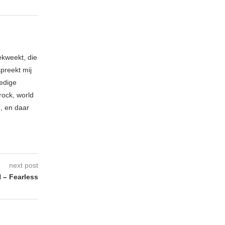
ekweekt, die
spreekt mij
ledige
rock, world
n, en daar
next post
 – Fearless