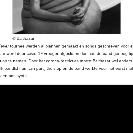
© Balthazar
Fever
tournee werden al plannen gemaakt en songs geschreven voor 
our werd door covid-19 vroeger afgesloten dus had de band genoeg ti
t op te nemen. Door het corona-restricties moest Balthazar wel ander
k bandlid nam zijn partij thuis op en de band werkte voor het eerst me
een bas synth.