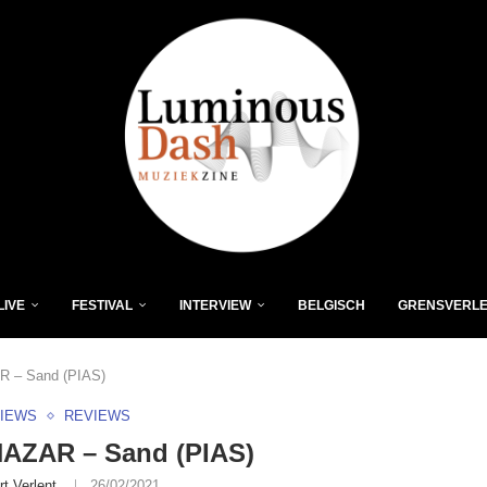
LIVE
FESTIVAL
INTERVIEW
BELGISCH
GRENSVERL
 – Sand (PIAS)
VIEWS
REVIEWS
AZAR – Sand (PIAS)
rt Verlent
26/02/2021