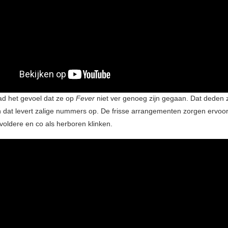
ad het gevoel dat ze op
Fever
niet ver genoeg zijn gegaan. Dat deden 
 dat levert zalige nummers op. De frisse arrangementen zorgen ervoor
oldere en co als herboren klinken.