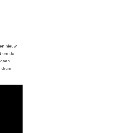
een nieuw
jd om de
s gaan
t drum