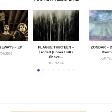
EWAYS – EP
PLAGUE THIRTEEN –
ZONDAR – D
Eroded (Loner Cult /
Voorbi
/07/2026
Shove...
30/07/2
31/07/2026