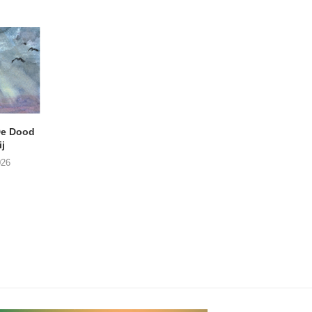
e Dood
DANIEL PEREZ – Why Is
THE SMALL SHIP
j
This Called Heaven?
Moneyfiller (Kowzi 
026
29/07/2026
28/07/2026