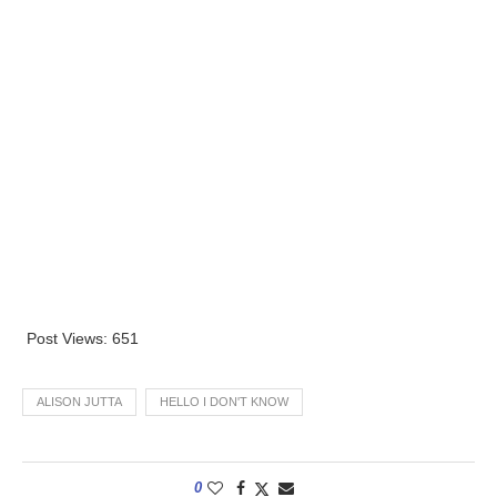
Post Views:
651
ALISON JUTTA
HELLO I DON'T KNOW
0