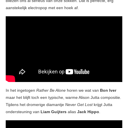
bliezen ons al serieus van onze sokken. Dat is perfecte, erg
aanstekelijk electropop met een hoek af.
In het ingetogen
Rather Be Alone
horen we wat van
Bon Iver
maar het blijft toch een typische, warme Alison Jutta compositie.
Tijdens het dromerige diamantje
Never Get Lost
krijgt Jutta
ondersteuning van
Liam Guijters
alias
Jack Hippo
.