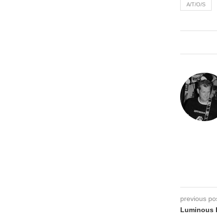
A/T/O/S
previous po
Luminous 