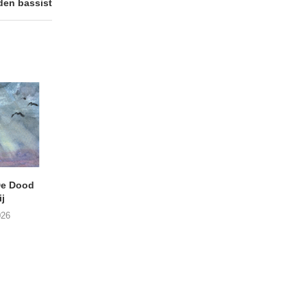
den bassist
e Dood
DANIEL PEREZ – Why Is
THE SMALL SHIP
j
This Called Heaven?
Moneyfiller (Kowzi 
026
29/07/2026
28/07/2026