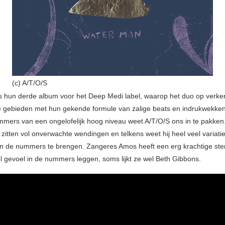
(c) A/T/O/S
s hun derde album voor het Deep Medi label, waarop het duo op verke
 gebieden met hun gekende formule van zalige beats en indrukwekken
mmers van een ongelofelijk hoog niveau weet A/T/O/S ons in te pakken
 zitten vol onverwachte wendingen en telkens weet hij heel veel variati
it in de nummers te brengen. Zangeres Amos heeft een erg krachtige s
l gevoel in de nummers leggen, soms lijkt ze wel Beth Gibbons.