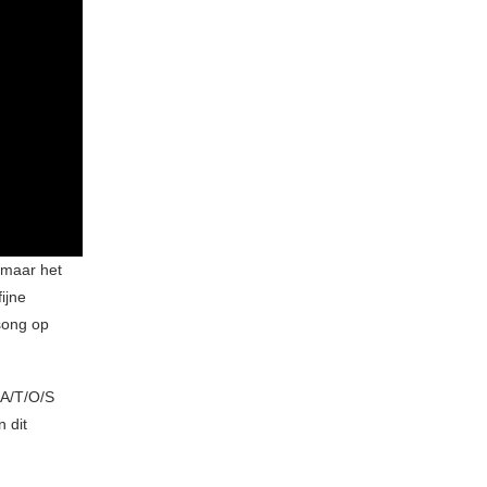
 maar het
ijne
song op
 A/T/O/S
 dit