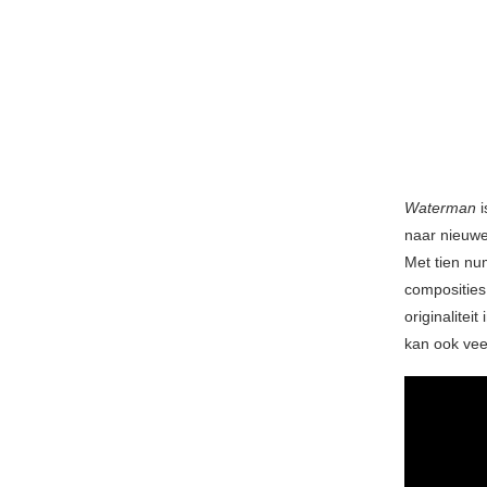
Waterman
i
naar nieuwe
Met tien nu
composities
originalite
kan ook vee