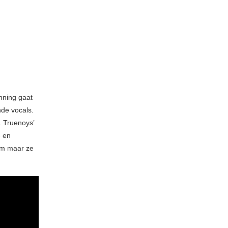
nning gaat
de vocals.
. Truenoys’
e en
tem maar ze