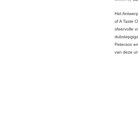
Het Antwer
of A Taste 
sfeervolle 
dubstepgiga
Peterson en
van deze un