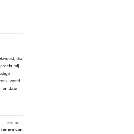
ekweekt, die
spreekt mij
ledige
rock, world
n, en daar
next post
ter ere van