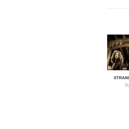
STRANG
31