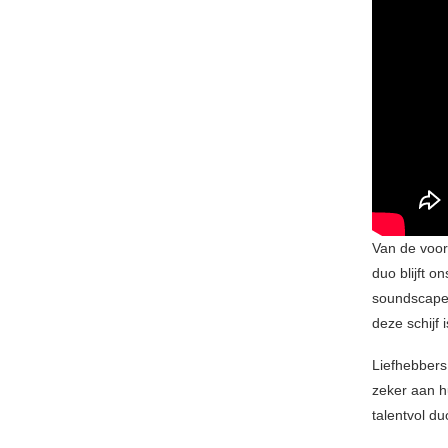
Van de voor
duo blijft o
soundscapes
deze schijf 
Liefhebbers
zeker aan h
talentvol d