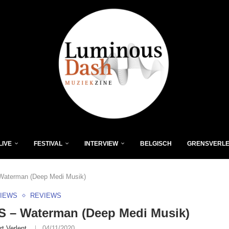
LIVE
FESTIVAL
INTERVIEW
BELGISCH
GRENSVERL
Waterman (Deep Medi Musik)
VIEWS
REVIEWS
S – Waterman (Deep Medi Musik)
rt Verlent
04/11/2020