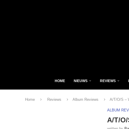
HOME
NIEUWS
REVIEWS
Home
Reviews
Album Reviews
A/T/O/S – 
ALBUM RE
A/T/O/
written by
Ba