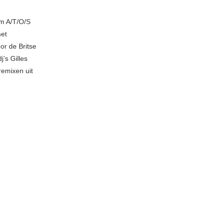
m A/T/O/S
met
or de Britse
’s Gilles
emixen uit