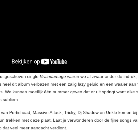
uitgeschoven single
Braindamage
waren we al zwaar onder de indruk,
ns heel dit album verbazen met een zalig lazy geluid en een waaier aan f
. We kunnen moeilijk één nummer geven dat er uit springt want elke 
is subliem.
 van Portishead, Massive Attack, Tricky, Dj Shadow en Unkle komen bij
un trekken met deze plaat. Laat je verwonderen door de fijne songs van
uo dat veel meer aandacht verdient.