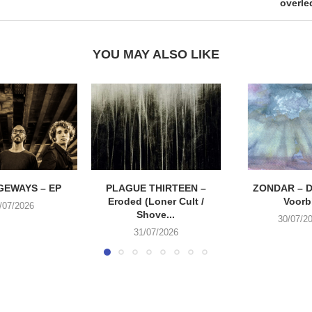
overle
YOU MAY ALSO LIKE
EWAYS – EP
PLAGUE THIRTEEN –
ZONDAR – D
Eroded (Loner Cult /
Voorbi
/07/2026
Shove...
30/07/2
31/07/2026