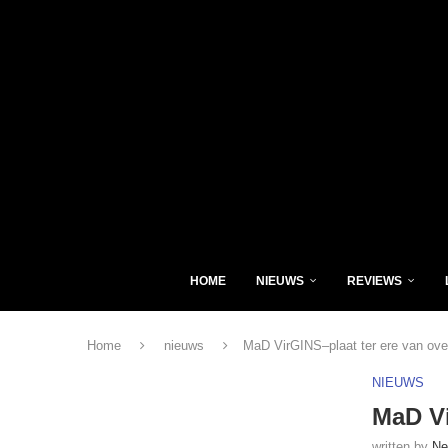
HOME
NIEUWS
REVIEWS
Home
nieuws
MaD VirGINS–plaat ter ere van ove
NIEUWS
MaD Vi
written by
Ne