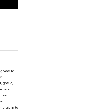
ng voor te
ik
, gothic,
oëzie en
 heel
ren,
nergie in te