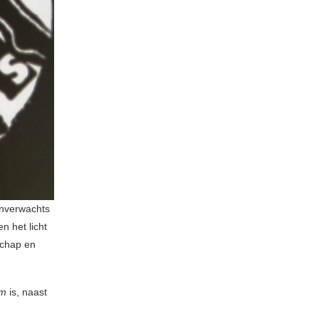
onverwachts
 het licht
schap en
um
is, naast