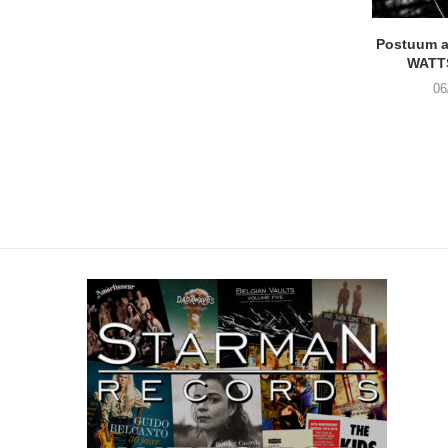
Postuum 
WATT
06