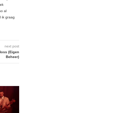
iek
so al
l ik graag
next post
oss (Eigen
Beheer)