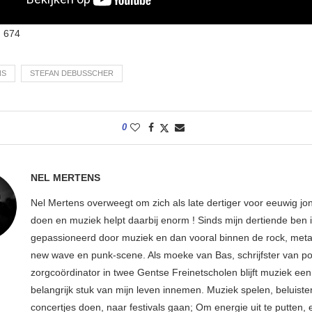
:
674
NS
STEFAN DEBUSSCHER
0
NEL MERTENS
Nel Mertens overweegt om zich als late dertiger voor eeuwig jo
doen en muziek helpt daarbij enorm ! Sinds mijn dertiende ben 
gepassioneerd door muziek en dan vooral binnen de rock, metal
new wave en punk-scene. Als moeke van Bas, schrijfster van p
zorgcoördinator in twee Gentse Freinetscholen blijft muziek een
belangrijk stuk van mijn leven innemen. Muziek spelen, beluiste
concertjes doen, naar festivals gaan; Om energie uit te putten, e