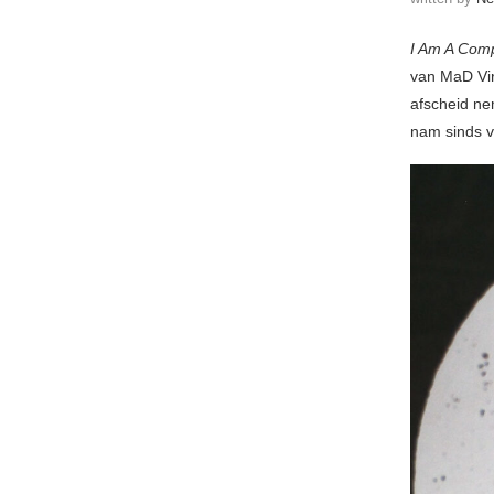
I Am A Com
van MaD Vi
afscheid ne
nam sinds v