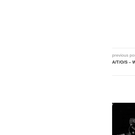
previous po
A/T/O/S – 