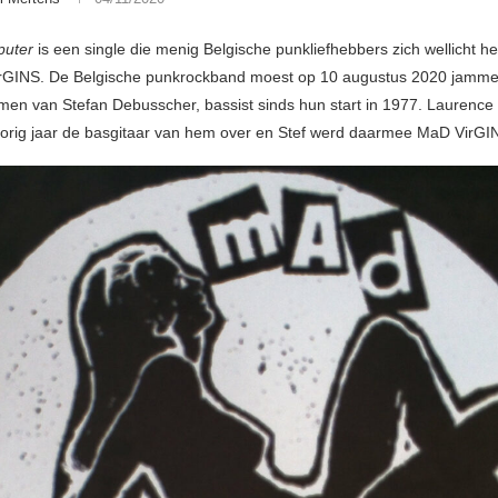
puter
is een single die menig Belgische punkliefhebbers zich wellicht h
rGINS. De Belgische punkrockband moest op 10 augustus 2020 jamm
men van Stefan Debusscher, bassist sinds hun start in 1977. Laurence
orig jaar de basgitaar van hem over en Stef werd daarmee MaD VirGINS