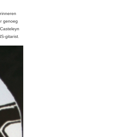
erinneren
er genoeg
 Casteleyn
-gitarist.