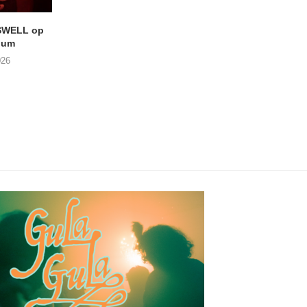
SWELL op
LIGHTSPEED speelt met
Uitheems Geduister
ium
THE SHEILA DIVINE in De...
02/08/2026
026
04/08/2026