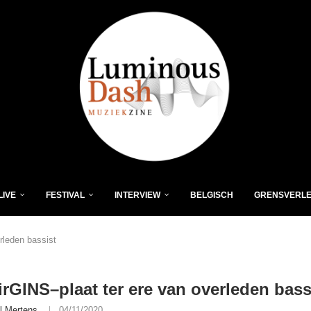
LIVE
FESTIVAL
INTERVIEW
BELGISCH
GRENSVERL
rleden bassist
rGINS–plaat ter ere van overleden bass
l Mertens
04/11/2020