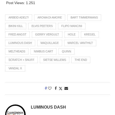
Post Views:
1.251
ARBEID ADELT!
AROMA DI AMORE
BART TIMMERMANS
BIKINI KILL
ELVIS PEETERS
FLIPO MANCINI
FRED ANGST
GERRY VERGULT
HOLE
KREGEL
LUMINOUS DASH
MAQUILLAGE
MARCEL VANTHILT
MELTHEADS
NIMBUS CART
QUINN
SCRATCH + SNUFF
SIETSE WILLEMS
THE END
VANDAL X
0
LUMINOUS DASH