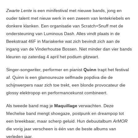
Zwarte Lente
is een minifestival met nieuwe bands, jong en
ouder talent met nieuw werk in een zweem van lentekriebels en
donkere klanken. Een organisatie van Scratch+Snuff met de
ondersteuning van Luminous Dash. Alles vindt plaats in de
Beekstraat 46F in Mariakerke wat zich bevindt zich aan de
ingang van de Vinderhoutse Bossen. Niet minder dan vier bands
kleuren op zaterdag 4 april het podium gitzwart.
Singer-songwriter, performer en pianist
Quinn
trapt het festival
af. Quinn is een glamoureuze selfmade popdiva die de
schijnwerpers naar zich toe trekt, een blonde provocateur die
glossy elektropop en performancekunst combineert.
Als tweede band mag je
Maquillage
verwachten. Deze
Mechelse band mengt shoegaze, postpunk en dreampop tot
een breekbaar, maar scherp geluid. Hun debuutalbum
ArMOR
die vorig jaar verscheen is één van de beste albums van
verleden jaar.