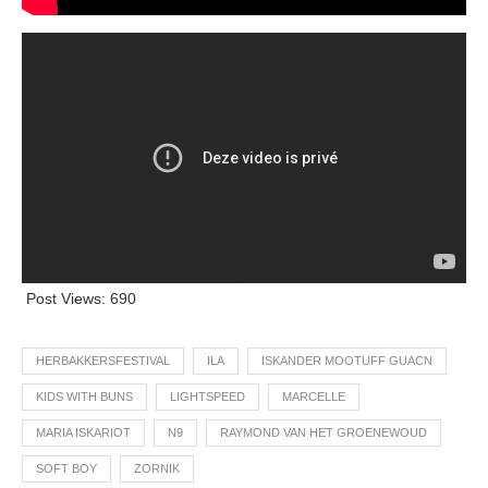
Post Views:
690
HERBAKKERSFESTIVAL
ILA
ISKANDER MOOTUFF GUACN
KIDS WITH BUNS
LIGHTSPEED
MARCELLE
MARIA ISKARIOT
N9
RAYMOND VAN HET GROENEWOUD
SOFT BOY
ZORNIK