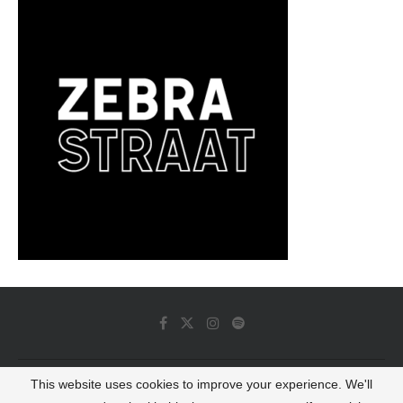
This website uses cookies to improve your experience. We'll
© 2022 - Luminous Dash All Rights Reserved