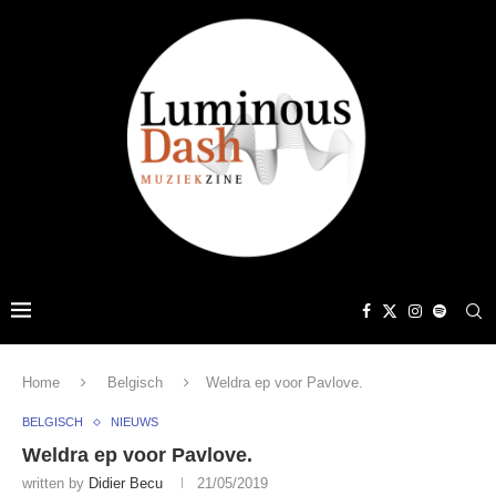
Home
Belgisch
Weldra ep voor Pavlove.
BELGISCH
NIEUWS
Weldra ep voor Pavlove.
written by
Didier Becu
21/05/2019