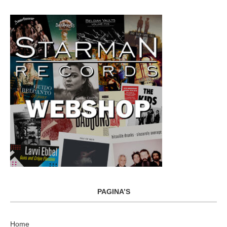
PAGINA’S
Home