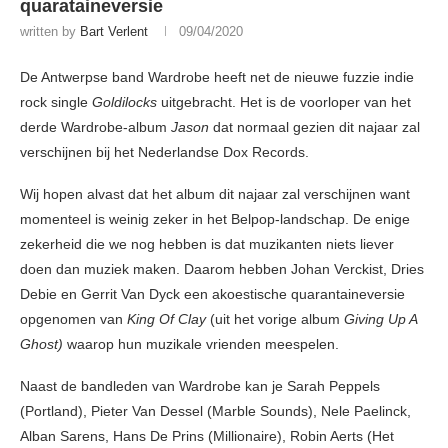
quarataineversie
written by
Bart Verlent
09/04/2020
De Antwerpse band Wardrobe heeft net de nieuwe fuzzie indie
rock single
Goldilocks
uitgebracht. Het is de voorloper van het
derde Wardrobe-album
Jason
dat normaal gezien dit najaar zal
verschijnen bij het Nederlandse Dox Records.
Wij hopen alvast dat het album dit najaar zal verschijnen want
momenteel is weinig zeker in het Belpop-landschap. De enige
zekerheid die we nog hebben is dat muzikanten niets liever
doen dan muziek maken. Daarom hebben Johan Verckist, Dries
Debie en Gerrit Van Dyck een akoestische quarantaineversie
opgenomen van
King Of Clay
(uit het vorige album
Giving Up A
Ghost)
waarop hun muzikale vrienden meespelen.
Naast de bandleden van Wardrobe kan je Sarah Peppels
(Portland), Pieter Van Dessel (Marble Sounds), Nele Paelinck,
Alban Sarens, Hans De Prins (Millionaire), Robin Aerts (Het