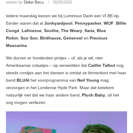
written by
Didier Becu
26/05/2025
Iedere maandag kiezen we bij Luminous Dash een VI.BE-tip.
Eerder waren dat al
Junkyardpool
,
Pennypacker
,
WIJF
,
Billie
Congé
,
Lafinesse
,
Soothe, The Weary
,
Ilaria
,
Blue
Robin
,
Soo Soo
,
Birdhause, Geitenvel
en
Precious
Mascarina
.
We durven er honderden pintjes – of, als je wil, niet-
Amerikaanse colaatjes – op verwedden dat
Caitlin Talbut
nog
steeds rondjes aan het dansen is omdat ze binnenkort met haar
band
BLUAI
het voorprogramma van
Neil Young
mag
verzorgen in het Londense Hyde Park. Maar dat betekent
natuurlijk niet dat we haar andere band,
Plush Baby
, uit het
oog mogen verliezen.