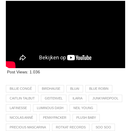
Post Views:
1.036
BILLIE CONGÉ
BIRDHAUSE
BLUAI
BLUE ROBIN
CAITLIN TALBUT
GEITENVEL
ILARIA
JUNKYARDPOOL
LAFINESSE
LUMINOUS DASH
NEIL YOUNG
NICOLAS ANNÉ
PENNYPACKER
PLUSH BABY
PRECIOUS MASCARINA
ROTKAT RECORDS
SOO SOO