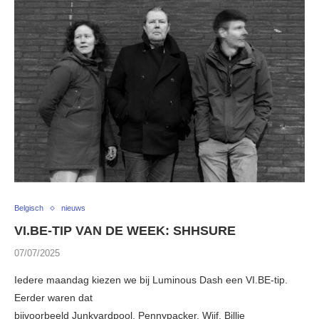
Belgisch
nieuws
VI.BE-TIP VAN DE WEEK: SHHSURE
07/07/2025
Iedere maandag kiezen we bij Luminous Dash een VI.BE-tip.
Eerder waren dat
bijvoorbeeld Junkyardpool, Pennypacker, Wijf, Billie