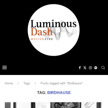
Home
Tags
Posts tagged with "Birdhause"
TAG:
BIRDHAUSE