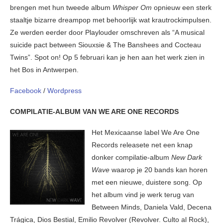
brengen met hun tweede album
Whisper Om
opnieuw een sterk
staaltje bizarre dreampop met behoorlijk wat krautrockimpulsen.
Ze werden eerder door Playlouder omschreven als “A musical
suicide pact between Siouxsie & The Banshees and Cocteau
Twins”. Spot on! Op 5 februari kan je hen aan het werk zien in
het Bos in Antwerpen.
Facebook
/
Wordpress
COMPILATIE-ALBUM VAN WE ARE ONE RECORDS
Het Mexicaanse label We Are One
Records releasete net een knap
donker compilatie-album
New Dark
Wave
waarop je 20 bands kan horen
met een nieuwe, duistere song. Op
het album vind je werk terug van
Between Minds, Daniela Vald, Decena
Trágica, Dios Bestial, Emilio Revolver (Revolver. Culto al Rock),