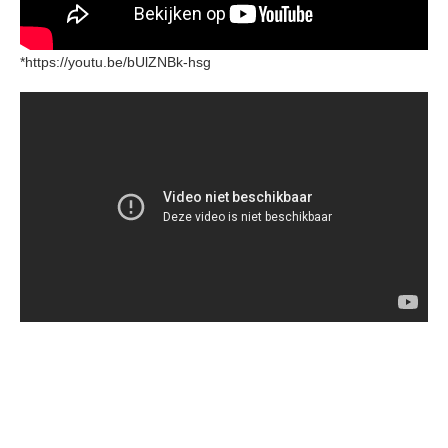
*https://youtu.be/bUlZNBk-hsg