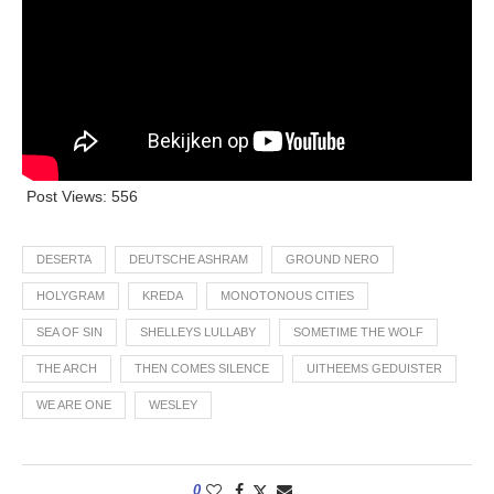
Post Views:
556
DESERTA
DEUTSCHE ASHRAM
GROUND NERO
HOLYGRAM
KREDA
MONOTONOUS CITIES
SEA OF SIN
SHELLEYS LULLABY
SOMETIME THE WOLF
THE ARCH
THEN COMES SILENCE
UITHEEMS GEDUISTER
WE ARE ONE
WESLEY
0