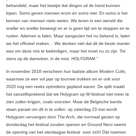
behandeld, maar het bewijst dat dingen uit de hand kunnen
lopen. Soms geven mensen erom en soms niet. En soms is het
kennen van mensen niets weten. We leven in een wereld die
sneller en sneller beweegt en er is geen tijd om te stoppen en te
rusten. Ademen is falen. Maar aangezien het nu bekend is, laten
we het officieel maken… We denken niet dat dit de beste manier
was om deze reis te beëindigen, maar het moet nu zo zijn. Tot
ziens op de dansvloer, in de mist. HOLYGRAM.”
In november 2018 verscheen hun laatste album
Modern Cults,
waarmee ze een vol jaar op tournee trokken en er ook voor
2020 nog een reeks optredens gepland waren. De split maakt
het vanzelfsprekend dat we Holygram op W-festival niet meer te
zien zullen krijgen, zoals voorzien. Maar de Belgische bands
staan paraat om dit in te vullen: op zaterdag 23 mei wordt
Holygram vervangen door The Arch, die normaal gezien op
donderdag het festival zouden openen en Ground Nero neemt
de opening van het vierdaagse festival voor zich! Dàt noemen