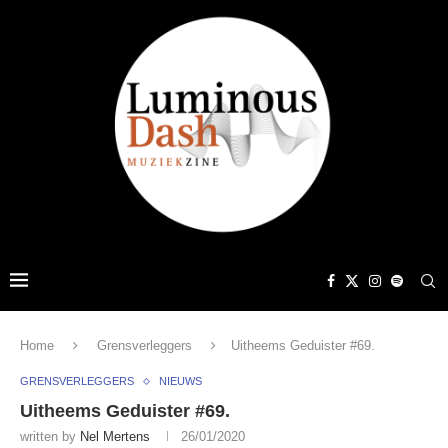
Home
Grensverleggers
Uitheems Geduister #69.
GRENSVERLEGGERS
NIEUWS
Uitheems Geduister #69.
written by
Nel Mertens
26/01/2020