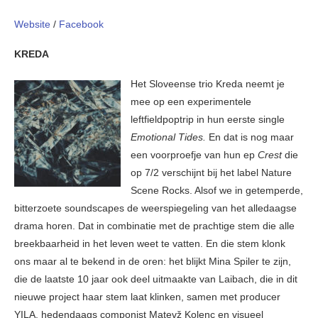
Website
/
Facebook
KREDA
Het Sloveense trio Kreda neemt je
mee op een experimentele
leftfieldpoptrip in hun eerste single
Emotional Tides.
En dat is nog maar
een voorproefje van hun ep
Crest
die
op 7/2 verschijnt bij het label Nature
Scene Rocks. Alsof we in getemperde,
bitterzoete soundscapes de weerspiegeling van het alledaagse
drama horen. Dat in combinatie met de prachtige stem die alle
breekbaarheid in het leven weet te vatten. En die stem klonk
ons maar al te bekend in de oren: het blijkt Mina Spiler te zijn,
die de laatste 10 jaar ook deel uitmaakte van Laibach, die in dit
nieuwe project haar stem laat klinken, samen met producer
YILA, hedendaags componist Matevž Kolenc en visueel