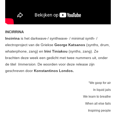
INCIRRINA
Incirrina
is het darkwave-/ synthwave- / minimal synth- /
electroproject van de Griekse
George Katsanos
(synths, drum,
whaterphone, zang) en
Irini Tiniakou
(synths, zang). Ze
brachten deze week een gedicht met twee nummers uit, onder
de titel
Immersion.
De woorden voor deze release zijn
geschreven door
Konstantinos Londos.
“We gasp for air
In liquid jails
We learn to breathe
When all else fails
Inspiring people