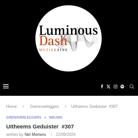
Home
Grensverleggers
Uitheems Geduister #307
GRENSVERLEGGERS
NIEUWS
Uitheems Geduister #307
written by
Nel Mertens
22/09/2024