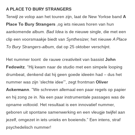
A PLACE TO BURY STRANGERS
Terwijl ze volop aan het touren zijn, laat de New Yorkse band
A
Place To Bury Strangers
,og iets nieuws horen van hun
aankomende album.
Bad Idea
is de nieuwe single, die met een
clip een voorsmaakje biedt van
Synthesizer,
het nieuwe
A Place
To Bury Strangers-album,
dat op 25 oktober verschijnt.
Het nummer toont de rauwe creativiteit van bassist
John
Fedowitz
. “Hij kwam naar de studio met een simpele looping
drumbeat, denkend dat hij geen goede ideeën had – dus het
nummer was zijn ‘slechte idee'”, zegt frontman
Oliver
Ackermann
. “We schreven allemaal een paar regels op papier
en hij zong ze in. Na een paar instrumentale passages was de
opname voltooid. Het resultaat is een innovatief nummer,
geboren uit spontane samenwerking en een vleugje twijfel aan
jezelf, omgezet in iets unieks en boeiends.” Een intens, straf
psychedelisch nummer!