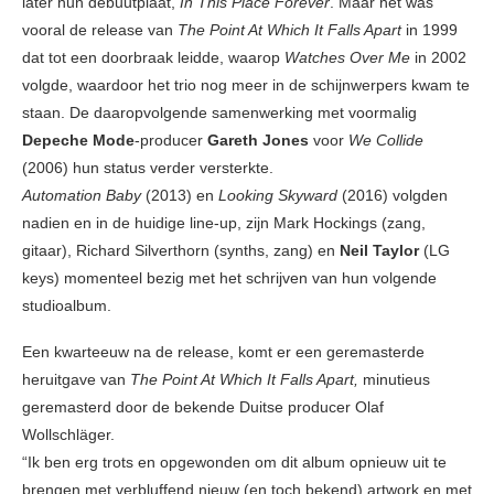
later hun debuutplaat,
In This Place Forever
. Maar het was
vooral de release van
The Point At Which It Falls Apart
in 1999
dat tot een doorbraak leidde, waarop
Watches Over Me
in 2002
volgde, waardoor het trio nog meer in de schijnwerpers kwam te
staan. De daaropvolgende samenwerking met voormalig
Depeche Mode
-producer
Gareth Jones
voor
We Collide
(2006) hun status verder versterkte.
Automation Baby
(2013) en
Looking Skyward
(2016) volgden
nadien en in de huidige line-up, zijn Mark Hockings (zang,
gitaar), Richard Silverthorn (synths, zang) en
Neil Taylor
(LG
keys) momenteel bezig met het schrijven van hun volgende
studioalbum.
Een kwarteeuw na de release, komt er een geremasterde
heruitgave van
The Point At Which It Falls Apart,
minutieus
geremasterd door de bekende Duitse producer Olaf
Wollschläger.
“Ik ben erg trots en opgewonden om dit album opnieuw uit te
brengen met verbluffend nieuw (en toch bekend) artwork en met