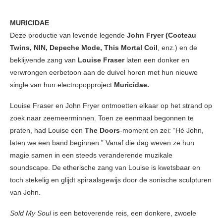
MURICIDAE
Deze productie van levende legende
John Fryer (Cocteau
Twins, NIN, Depeche Mode, This Mortal Coil
, enz.) en de
beklijvende zang van
Louise Fraser
laten een donker en
verwrongen eerbetoon aan de duivel horen met hun nieuwe
single van hun electropopproject
Muricidae.
Louise Fraser en John Fryer ontmoetten elkaar op het strand op
zoek naar zeemeerminnen. Toen ze eenmaal begonnen te
praten, had Louise een
The Doors
-moment en zei: “Hé John,
laten we een band beginnen.” Vanaf die dag weven ze hun
magie samen in een steeds veranderende muzikale
soundscape. De etherische zang van Louise is kwetsbaar en
toch stekelig en glijdt spiraalsgewijs door de sonische sculpturen
van John.
Sold My Soul
is een betoverende reis, een donkere, zwoele