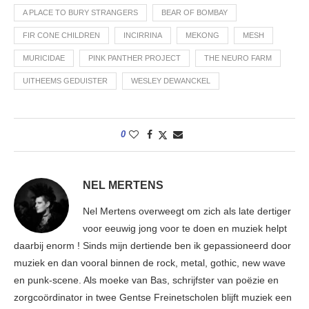
A PLACE TO BURY STRANGERS
BEAR OF BOMBAY
FIR CONE CHILDREN
INCIRRINA
MEKONG
MESH
MURICIDAE
PINK PANTHER PROJECT
THE NEURO FARM
UITHEEMS GEDUISTER
WESLEY DEWANCKEL
0
NEL MERTENS
Nel Mertens overweegt om zich als late dertiger
voor eeuwig jong voor te doen en muziek helpt
daarbij enorm ! Sinds mijn dertiende ben ik gepassioneerd door
muziek en dan vooral binnen de rock, metal, gothic, new wave
en punk-scene. Als moeke van Bas, schrijfster van poëzie en
zorgcoördinator in twee Gentse Freinetscholen blijft muziek een