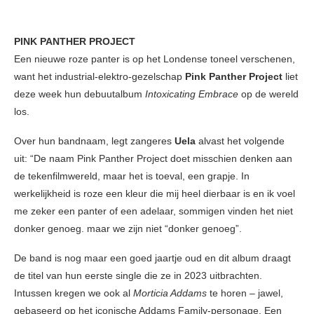
PINK PANTHER PROJECT
Een nieuwe roze panter is op het Londense toneel verschenen,
want het industrial-elektro-gezelschap
Pink Panther Project
liet
deze week hun debuutalbum
Intoxicating Embrace
op de wereld
los.
Over hun bandnaam, legt zangeres
Uela
alvast het volgende
uit: “De naam Pink Panther Project doet misschien denken aan
de tekenfilmwereld, maar het is toeval, een grapje. In
werkelijkheid is roze een kleur die mij heel dierbaar is en ik voel
me zeker een panter of een adelaar, sommigen vinden het niet
donker genoeg. maar we zijn niet “donker genoeg”.
De band is nog maar een goed jaartje oud en dit album draagt
de titel van hun eerste single die ze in 2023 uitbrachten.
Intussen kregen we ook al
Morticia Addams
te horen – jawel,
gebaseerd op het iconische Addams Family-personage. Een