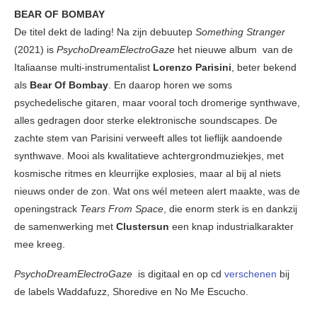
BEAR OF BOMBAY
De titel dekt de lading! Na zijn debuutep
Something Stranger
(2021) is
PsychoDreamElectroGaze
het nieuwe album van de
Italiaanse multi-instrumentalist
Lorenzo Parisini
, beter bekend
als
Bear Of Bombay
. En daarop horen we soms
psychedelische gitaren, maar vooral toch dromerige synthwave,
alles gedragen door sterke elektronische soundscapes. De
zachte stem van Parisini verweeft alles tot lieflijk aandoende
synthwave. Mooi als kwalitatieve achtergrondmuziekjes, met
kosmische ritmes en kleurrijke explosies, maar al bij al niets
nieuws onder de zon. Wat ons wél meteen alert maakte, was de
openingstrack
Tears From Space
, die enorm sterk is en dankzij
de samenwerking met
Clustersun
een knap industrialkarakter
mee kreeg.
PsychoDreamElectroGaze
is digitaal en op cd
verschenen
bij
de labels Waddafuzz, Shoredive en No Me Escucho.