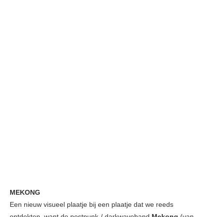
MEKONG
Een nieuw visueel plaatje bij een plaatje dat we reeds
ontdekten, want de postpunk-/ darkwaveband
Mekong
(van