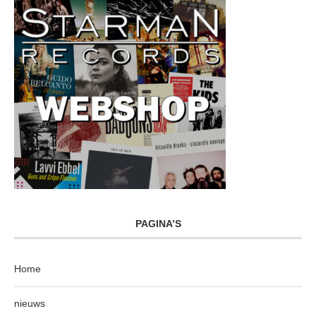
PAGINA’S
Home
nieuws