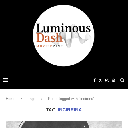
Home
Tags
Posts tagged with "incirrina"
TAG:
INCIRRINA