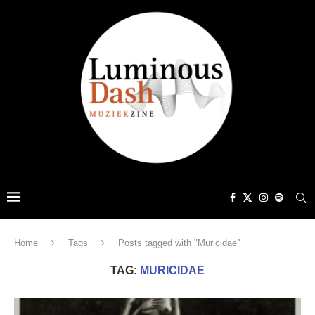
Home
Tags
Posts tagged with "Muricidae"
TAG:
MURICIDAE