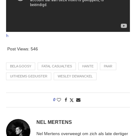
h
Post Views:
546
BELA GOOSY
FATAL CASUALTIES
HANTE
PAAR
UITHEEMS GEDUISTER
WESLEY DEWANCKEL
0
NEL MERTENS
Nel Mertens overweegt om zich als late dertiger