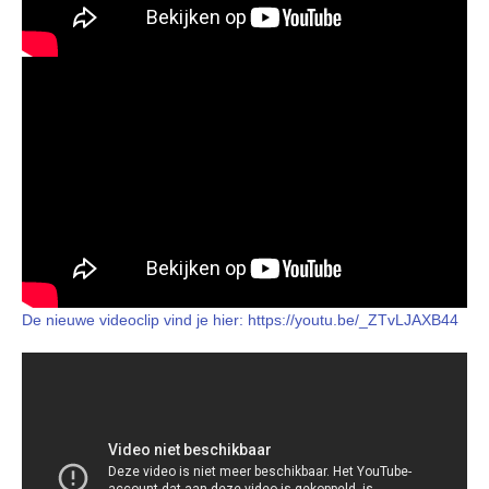
De nieuwe videoclip vind je hier: https://youtu.be/_ZTvLJAXB44