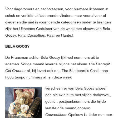
Voor dagdromers en nachtkaarsen, voor huwbare lichamen in
schok en verliefd uitfladderende vlinders maar vooral voor al
diegenen die niet in voornoemde categorieën onder te brengen
zijn: het Uitheems Geduister van de week met nieuws van Bela
Goosy, Fatal Casualties, Paar en Hante.!
BELA GOOSY
De Fransman achter Bela Goosy lijkt wel nummers uit te
ademen. Vorige maand leverde hij ons het album
The Decrepit
Old Crooner
af, hij levert ook met The Bluebeard’s Castle aan
hoog tempo nummers af, en deze week
verscheen er van Bela Goosy alweer
een nieuw album met vijtien darkwave-,
gothic-, postpunknummers die hij de
laatste drie maand opnam:
Conventions.
Opnieuw is ieder nummer