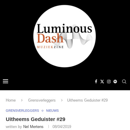
Home
Grensverleggers
Uitheems Geduister #29
GRENSVERLEGGERS
NIEUWS
Uitheems Geduister #29
written by
Nel Mertens
08/04/2019