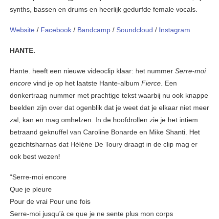
synths, bassen en drums en heerlijk gedurfde female vocals.
Website
/
Facebook
/
Bandcamp
/
Soundcloud
/
Instagram
HANTE.
Hante. heeft een nieuwe videoclip klaar: het nummer
Serre-moi
encore
vind je op het laatste Hante-album
Fierce
. Een
donkertraag nummer met prachtige tekst waarbij nu ook knappe
beelden zijn over dat ogenblik dat je weet dat je elkaar niet meer
zal, kan en mag omhelzen. In de hoofdrollen zie je het intiem
betraand geknuffel van Caroline Bonarde en Mike Shanti. Het
gezichtsharnas dat Hélène De Toury draagt in de clip mag er
ook best wezen!
“Serre-moi encore
Que je pleure
Pour de vrai Pour une fois
Serre-moi jusqu’à ce que je ne sente plus mon corps