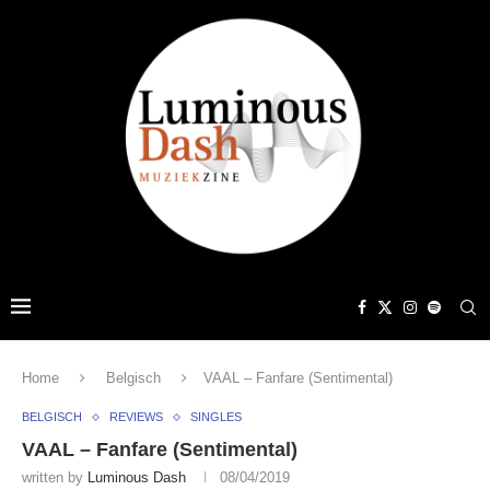
Home
Belgisch
VAAL – Fanfare (Sentimental)
BELGISCH
REVIEWS
SINGLES
VAAL – Fanfare (Sentimental)
written by
Luminous Dash
08/04/2019