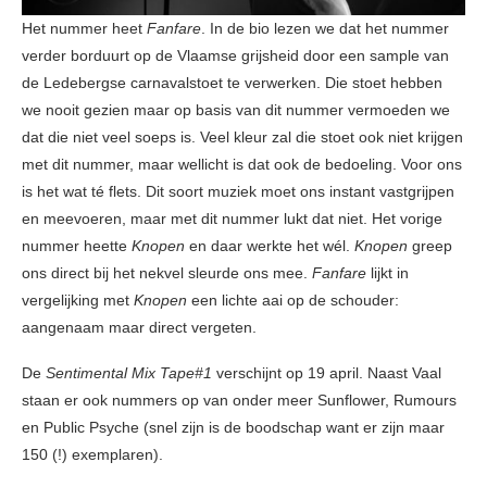
Het nummer heet
Fanfare
. In de bio lezen we dat het nummer
verder borduurt op de Vlaamse grijsheid door een sample van
de Ledebergse carnavalstoet te verwerken. Die stoet hebben
we nooit gezien maar op basis van dit nummer vermoeden we
dat die niet veel soeps is. Veel kleur zal die stoet ook niet krijgen
met dit nummer, maar wellicht is dat ook de bedoeling. Voor ons
is het wat té flets. Dit soort muziek moet ons instant vastgrijpen
en meevoeren, maar met dit nummer lukt dat niet. Het vorige
nummer heette
Knopen
en daar werkte het wél.
Knopen
greep
ons direct bij het nekvel sleurde ons mee.
Fanfare
lijkt in
vergelijking met
Knopen
een lichte aai op de schouder:
aangenaam maar direct vergeten.
De
Sentimental Mix Tape#1
verschijnt op 19 april. Naast Vaal
staan er ook nummers op van onder meer Sunflower, Rumours
en Public Psyche (snel zijn is de boodschap want er zijn maar
150 (!) exemplaren).