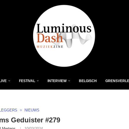
LIVE
FESTIVAL
INTERVIEW
BELGISCH
GRENSVERL
LEGGERS
NIEUWS
ms Geduister #279
l Mertens
10/03/2024