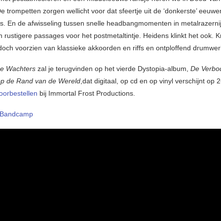
De trompetten zorgen wellicht voor dat sfeertje uit de ‘donkerste’ eeuwe
s. En de afwisseling tussen snelle headbangmomenten in metalrazerni
h rustigere passages voor het postmetaltintje. Heidens klinkt het ook. 
doch voorzien van klassieke akkoorden en riffs en ontploffend drumwer
e Wachters
zal je terugvinden op het vierde Dystopia-album,
De Verbo
 op de Rand van de Wereld
,dat digitaal, op cd en op vinyl verschijnt op 
oorbestellen
bij Immortal Frost Productions.
Bandcamp