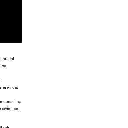
n aantal
And
n
ereren dat
-gemeenschap
isschien een
Black,