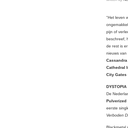
“Het leven 
ongemakkelij
pijn of verl
beschreef, 
de rest is 
nieuws van
Cassandra 
Cathedral 
City Gates
DYSTOPIA
De Nederla
Pulverized
eerste sing
Verboden Di
Blackmetal 