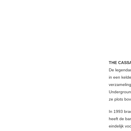
THE CASS
De legendar
in een keld
verzamelin
Undergroun
ze plots bov
In 1993 bra
heeft de ba
eindelijk vo