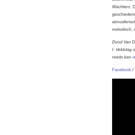
Wachters
. 
geschiedeni
atmosferisc
melodisch, 
Dood Van D
I: Veldslag
reeds kan
v
Facebook
/