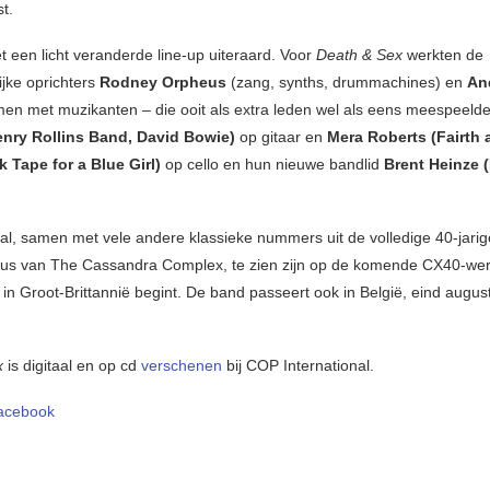
t.
t een licht veranderde line-up uiteraard. Voor
Death & Sex
werkten de
ijke oprichters
Rodney Orpheus
(zang, synths, drummachines) en
An
amen met muzikanten – die ooit als extra leden wel als eens meespeeld
enry Rollins Band, David Bowie)
op gitaar en
Mera Roberts (Fairth 
 Tape for a Blue Girl)
op cello en hun nieuwe bandlid
Brent Heinze 
al, samen met vele andere klassieke nummers uit de volledige 40-jarig
us van The Cassandra Complex, te zien zijn op de komende CX40-we
t in Groot-Brittannië begint. De band passeert ook in België, eind augu
x
is digitaal en op cd
verschenen
bij COP International.
acebook