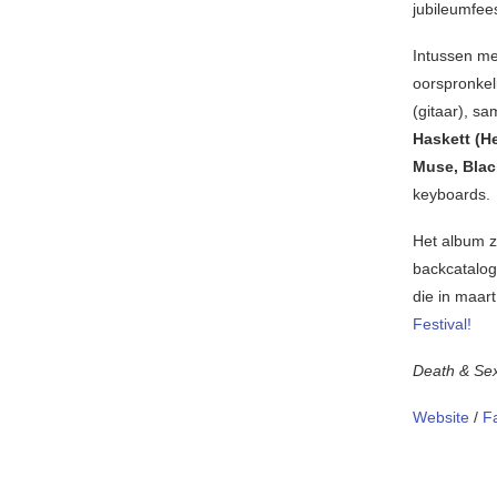
jubileumfees
Intussen me
oorspronkel
(gitaar), s
Haskett (H
Muse, Black
keyboards.
Het album z
backcatalog
die in maar
Festival!
Death & Se
Website
/
F