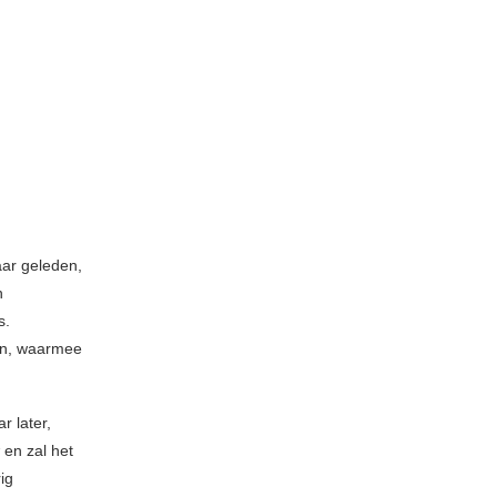
aar geleden,
n
s.
n, waarmee
r later,
en zal het
ig