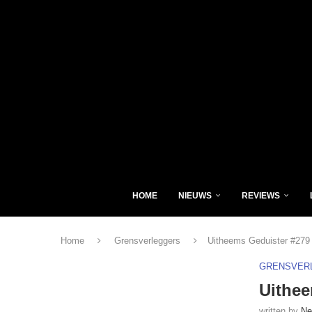
HOME
NIEUWS
REVIEWS
Home
Grensverleggers
Uitheems Geduister #279
GRENSVER
Uithee
written by
Ne