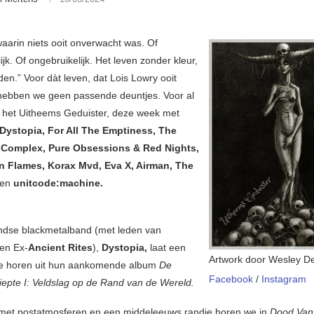
waarin niets ooit onverwacht was. Of
k. Of ongebruikelijk. Het leven zonder kleur,
eden.” Voor dàt leven, dat Lois Lowry ooit
hebben we geen passende deuntjes. Voor al
er het Uitheems Geduister, deze week met
Dystopia, For All The Emptiness, The
Complex, Pure Obsessions & Red Nights,
In Flames, Korax Mvd, Eva X, Airman, The
en
unitcode:machine.
ndse blackmetalband (met leden van
en Ex-
Ancient Rites
),
Dystopia,
laat een
Artwork door Wesley D
le horen uit hun aankomende album
De
Facebook
/
Instagram
epte I: Veldslag op de Rand van de Wereld.
met postatmosferen en een middeleeuws randje horen we in
Dood Van