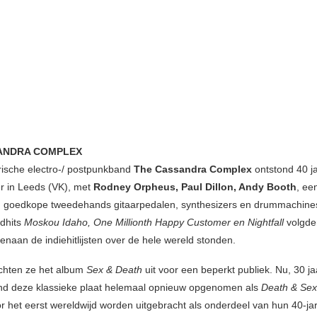
ANDRA COMPLEX
ische electro-/ postpunkband
The Cassandra Complex
ontstond 40 j
er in Leeds (VK), met
Rodney Orpheus, Paul Dillon, Andy Booth
, ee
g goedkope tweedehands gitaarpedalen, synthesizers en drummachine
dhits
Moskou Idaho, One Millionth Happy Customer en Nightfall
volgde
enaan de indiehitlijsten over de hele wereld stonden.
chten ze het album
Sex & Death
uit voor een beperkt publiek. Nu, 30 jaa
nd deze klassieke plaat helemaal opnieuw opgenomen als
Death & Sex
or het eerst wereldwijd worden uitgebracht als onderdeel van hun 40-jar