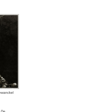
ewanckel
 De