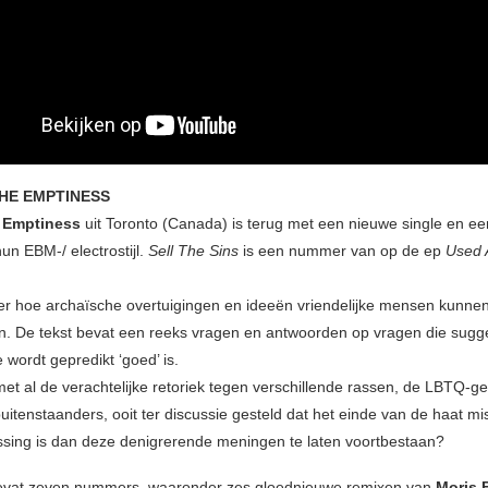
HE EMPTINESS
e Emptiness
uit Toronto (Canada) is terug met een nieuwe single en ee
un EBM-/ electrostijl.
Sell The Sins
is een nummer van op de ep
Used 
er hoe archaïsche overtuigingen en ideeën vriendelijke mensen kunne
. De tekst bevat een reeks vragen en antwoorden op vragen die sugg
e wordt gepredikt ‘goed’ is.
met al de verachtelijke retoriek tegen verschillende rassen, de LBTQ
uitenstaanders, ooit ter discussie gesteld dat het einde van de haat m
ssing is dan deze denigrerende meningen te laten voortbestaan?
bevat zeven nummers, waaronder zes gloednieuwe remixen van
Moris 