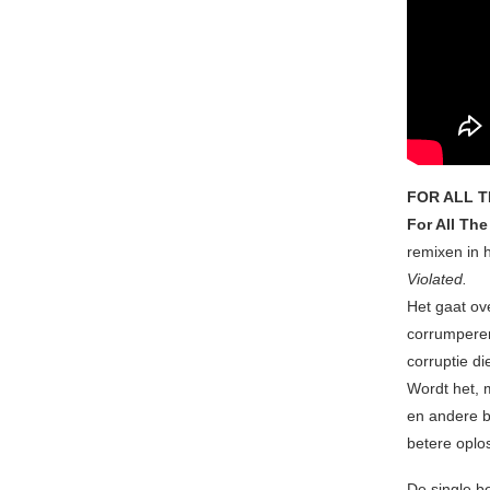
FOR ALL T
For All Th
remixen in h
Violated.
Het gaat ov
corrumperen
corruptie di
Wordt het, 
en andere b
betere oplo
De single 