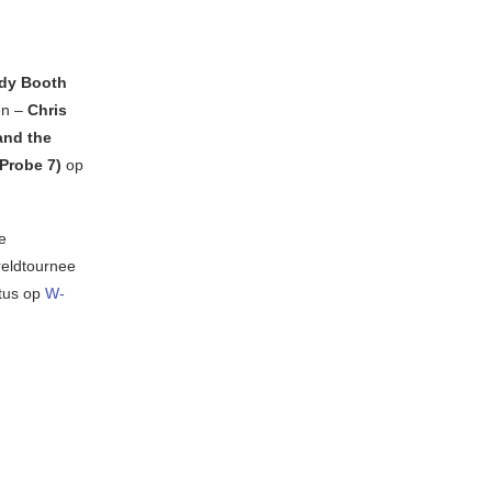
dy Booth
en –
Chris
and the
(Probe 7)
op
e
reldtournee
stus op
W-