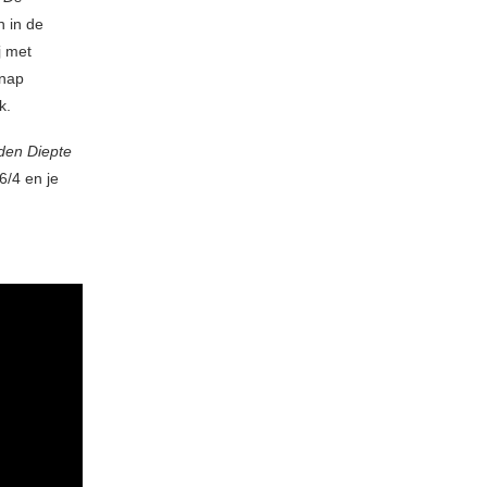
n in de
j met
Knap
k.
den Diepte
26/4 en je