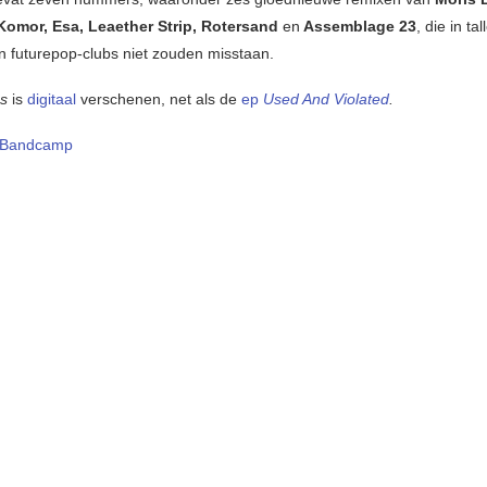
Komor, Esa, Leaether Strip, Rotersand
en
Assemblage 23
, die in ta
en futurepop-clubs niet zouden misstaan.
ns
is
digitaal
verschenen, net als de
ep
Used And Violated
.
Bandcamp