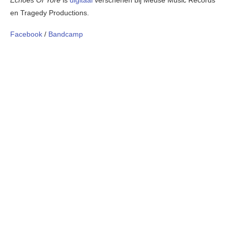
Echoes Of Yore
is
digitaal
verschenen bij Meuse Music Records
en Tragedy Productions.
Facebook
/
Bandcamp