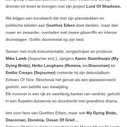
dromen tot leven te brengen met zijn project
Lord Of Shadows.
We krijgen een kunstwerk dat met zijn pianostukken en
poëtische teksten aan
Goethes Erben
doet denken, maar dan
ruwer en zwaarder, overladen met zware gitaarriffs en intense
drumslagen. Gothic doommetal op zijn best.
Samen met multi-instrumentalist, songschrijver en producer
Mike Lamb
(Sojourner enz.), zangers
Aaron Stainthorpe (My
Dying Bride), Heike Langhans (Remina,
ex
-Draconian)
en
Emilio Crespo (Sojourner)
creëerde hij zijn debuutalbum
Echoes Of Yore
. Beschouw het gerust als een gepassioneerd
gedicht, een belofte van toewijding.
Elk nummer is een rijk en weelderig banket van verdriet, gehuld
in een fluwelen duisternis en doordrenkt met grandioos drama.
Iets voor fans van Goethes Erben
,
maar ook
My Dying Bride,
Draconian, Dominia, Ocean Of Grief…