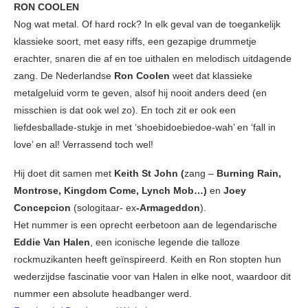
RON COOLEN
Nog wat metal. Of hard rock? In elk geval van de toegankelijk
klassieke soort, met easy riffs, een gezapige drummetje
erachter, snaren die af en toe uithalen en melodisch uitdagende
zang. De Nederlandse
Ron Coolen
weet dat klassieke
metalgeluid vorm te geven, alsof hij nooit anders deed (en
misschien is dat ook wel zo). En toch zit er ook een
liefdesballade-stukje in met ‘shoebidoebiedoe-wah’ en ‘fall in
love’ en al! Verrassend toch wel!
Hij doet dit samen met
Keith St John (
zang –
Burning Rain,
Montrose, Kingdom Come, Lynch Mob…)
en
Joey
Concepcion
(sologitaar- ex
-Armageddon
).
Het nummer is een oprecht eerbetoon aan de legendarische
Eddie Van Halen
, een iconische legende die talloze
rockmuzikanten heeft geïnspireerd. Keith en Ron stopten hun
wederzijdse fascinatie voor van Halen in elke noot, waardoor dit
nummer een absolute headbanger werd.