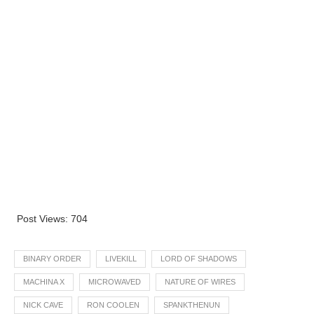
Post Views:
704
BINARY ORDER
LIVEKILL
LORD OF SHADOWS
MACHINA X
MICROWAVED
NATURE OF WIRES
NICK CAVE
RON COOLEN
SPANKTHENUN