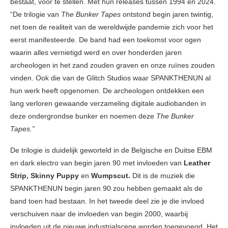
bestaat, voor te stellen. Met hun releases tussen 1994 en 2024.
“De trilogie van
The Bunker Tapes
ontstond begin jaren twintig,
net toen de realiteit van de wereldwijde pandemie zich voor het
eerst manifesteerde. De band had een toekomst voor ogen
waarin alles vernietigd werd en over honderden jaren
archeologen in het zand zouden graven en onze ruïnes zouden
vinden. Ook die van de Glitch Studios waar SPANKTHENUN al
hun werk heeft opgenomen. De archeologen ontdekken een
lang verloren gewaande verzameling digitale audiobanden in
deze ondergrondse bunker en noemen deze
The Bunker
Tapes.”
De trilogie is duidelijk geworteld in de Belgische en Duitse EBM
en dark electro van begin jaren 90 met invloeden van
Leather
Strip, Skinny Puppy
en
Wumpscut.
Dit is de muziek die
SPANKTHENUN begin jaren 90 zou hebben gemaakt als de
band toen had bestaan. In het tweede deel zie je die invloed
verschuiven naar de invloeden van begin 2000, waarbij
invloeden uit de nieuwe industrialscene worden toegevoegd. Het