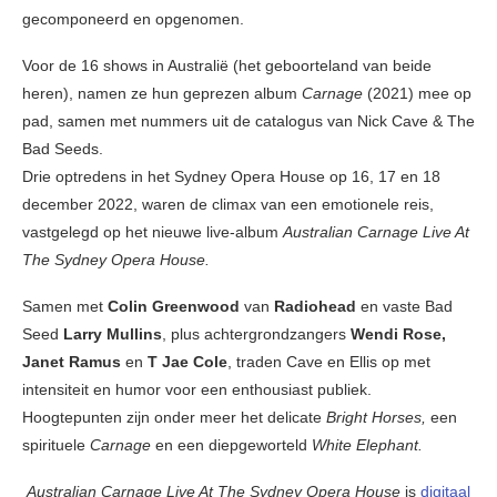
gecomponeerd en opgenomen.
Voor de 16 shows in Australië (het geboorteland van beide
heren), namen ze hun geprezen album
Carnage
(2021) mee op
pad, samen met nummers uit de catalogus van Nick Cave & The
Bad Seeds.
Drie optredens in het Sydney Opera House op 16, 17 en 18
december 2022, waren de climax van een emotionele reis,
vastgelegd op het nieuwe live-album
Australian Carnage Live At
The Sydney Opera House.
Samen met
Colin Greenwood
van
Radiohead
en vaste Bad
Seed
Larry Mullins
, plus achtergrondzangers
Wendi Rose,
Janet Ramus
en
T Jae Cole
, traden Cave en Ellis op met
intensiteit en humor voor een enthousiast publiek.
Hoogtepunten zijn onder meer het delicate
Bright Horses,
een
spirituele
Carnage
en een diepgeworteld
White Elephant.
Australian Carnage Live At The Sydney Opera House
is
digitaal