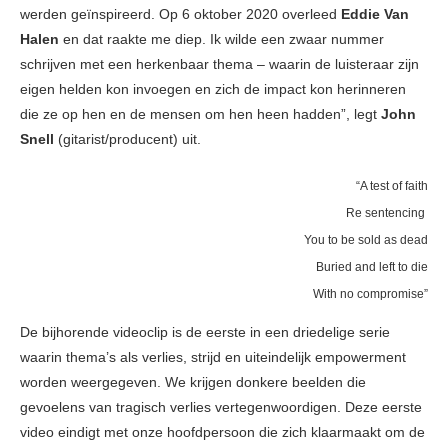
werden geïnspireerd. Op 6 oktober 2020 overleed
Eddie Van
Halen
en dat raakte me diep. Ik wilde een zwaar nummer
schrijven met een herkenbaar thema – waarin de luisteraar zijn
eigen helden kon invoegen en zich de impact kon herinneren
die ze op hen en de mensen om hen heen hadden”, legt
John
Snell
(gitarist/producent) uit.
“A test of faith
Re sentencing
You to be sold as dead
Buried and left to die
With no compromise”
De bijhorende videoclip is de eerste in een driedelige serie
waarin thema’s als verlies, strijd en uiteindelijk empowerment
worden weergegeven. We krijgen donkere beelden die
gevoelens van tragisch verlies vertegenwoordigen. Deze eerste
video eindigt met onze hoofdpersoon die zich klaarmaakt om de