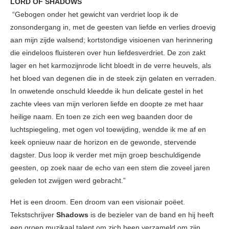
LORD OF SHADOWS
“Gebogen onder het gewicht van verdriet loop ik de
zonsondergang in, met de geesten van liefde en verlies droevig
aan mijn zijde walsend; kortstondige visioenen van herinnering
die eindeloos fluisteren over hun liefdesverdriet. De zon zakt
lager en het karmozijnrode licht bloedt in de verre heuvels, als
het bloed van degenen die in de steek zijn gelaten en verraden.
In onwetende onschuld kleedde ik hun delicate gestel in het
zachte vlees van mijn verloren liefde en doopte ze met haar
heilige naam. En toen ze zich een weg baanden door de
luchtspiegeling, met ogen vol toewijding, wendde ik me af en
keek opnieuw naar de horizon en de gewonde, stervende
dagster. Dus loop ik verder met mijn groep beschuldigende
geesten, op zoek naar de echo van een stem die zoveel jaren
geleden tot zwijgen werd gebracht.”
Het is een droom. Een droom van een visionair poëet.
Tekstschrijver
Shadows
is de bezieler van de band en hij heeft
een groep muzikaal talent om zich heen verzameld om zijn