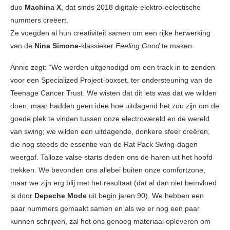
duo
Machina X
, dat sinds 2018 digitale elektro-eclectische
nummers creëert.
Ze voegden al hun creativiteit samen om een rijke herwerking
van de
Nina Simone
-klassieker
Feeling Good
te maken.
Annie zegt: “We werden uitgenodigd om een ​​track in te zenden
voor een Specialized Project-boxset, ter ondersteuning van de
Teenage Cancer Trust. We wisten dat dit iets was dat we wilden
doen, maar hadden geen idee hoe uitdagend het zou zijn om de
goede plek te vinden tussen onze electrowereld en de wereld
van swing; we wilden een uitdagende, donkere sfeer creëren,
die nog steeds de essentie van de Rat Pack Swing-dagen
weergaf. Talloze valse starts deden ons de haren uit het hoofd
trekken. We bevonden ons allebei buiten onze comfortzone,
maar we zijn erg blij met het resultaat (dat al dan niet beïnvloed
is door
Depeche Mode
uit begin jaren 90). We hebben een
paar nummers gemaakt samen en als we er nog een paar
kunnen schrijven, zal het ons genoeg materiaal opleveren om