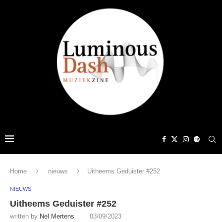
Home
nieuws
Uitheems Geduister #252
NIEUWS
Uitheems Geduister #252
written by
Nel Mertens
03/09/2023