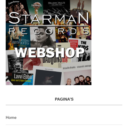
PAGINA’S
Home