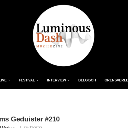
LIVE
FESTIVAL
INTERVIEW
BELGISCH
GRENSVERL
ms Geduister #210
l Mertens
06/11/2022