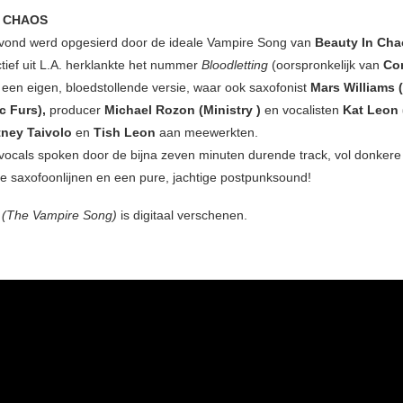
N CHAOS
vond werd opgesierd door de ideale Vampire Song van
Beauty In Ch
ctief uit L.A. herklankte het nummer
Bloodletting
(oorspronkelijk van
Co
t een eigen, bloedstollende versie, waar ook saxofonist
Mars Williams 
c Furs),
producer
Michael Rozon (Ministry )
en vocalisten
Kat Leon 
tney Taivolo
en
Tish Leon
aan meewerkten.
ocals spoken door de bijna zeven minuten durende track, vol donkere
e saxofoonlijnen en een pure, jachtige postpunksound!
g (The Vampire Song)
is digitaal verschenen.