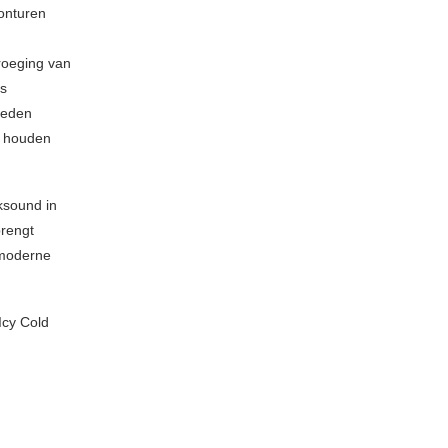
vonturen
wroeging van
is
rleden
m houden
ksound in
brengt
 moderne
Icy Cold