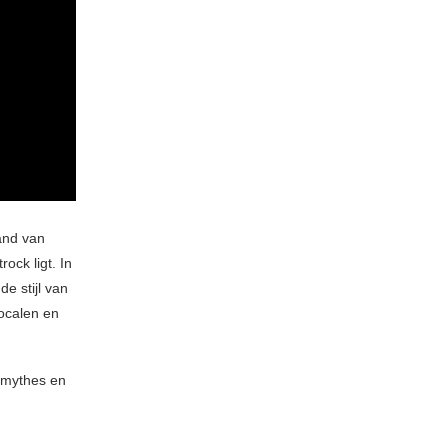
and van
ock ligt. In
de stijl van
ocalen en
l mythes en