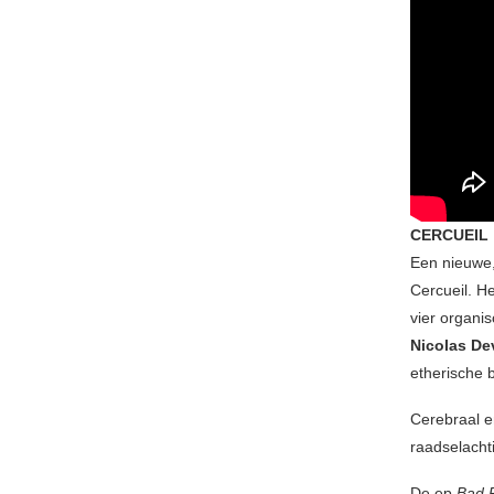
CERCUEIL
Een nieuwe,
Cercueil. H
vier organis
Nicolas D
etherische 
Cerebraal e
raadselacht
De ep
Bad 