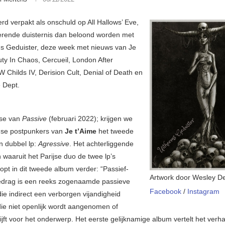
rd verpakt als onschuld op All Hallows’ Eve,
terende duisternis dan beloond worden met
s Geduister, deze week met nieuws van Je
uty In Chaos, Cercueil, London After
 Childs IV, Derision Cult, Denial of Death en
e Dept.
ase van
Passive
(februari 2022); krijgen we
nse postpunkers van
Je t’Aime
het tweede
n dubbel lp:
Agressive
. Het achterliggende
 waaruit het Parijse duo de twee lp’s
opt in dit tweede album verder: “Passief-
Artwork door Wesley D
edrag is een reeks zogenaamde passieve
Facebook
/
Instagram
ie indirect een verborgen vijandigheid
die niet openlijk wordt aangenomen of
ijft voor het onderwerp. Het eerste gelijknamige album vertelt het verh