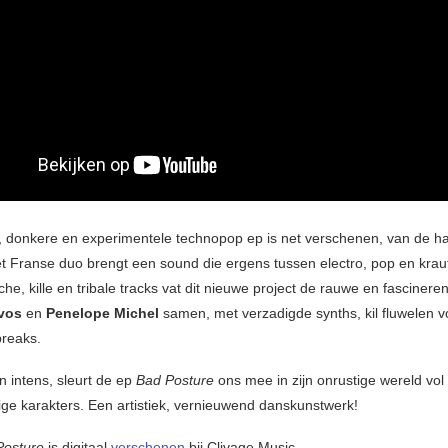
 donkere en experimentele technopop ep is net verschenen, van de h
et Franse duo brengt een sound die ergens tussen electro, pop en krautr
che, kille en tribale tracks vat dit nieuwe project de rauwe en fascineren
evos
en
Penelope Michel
samen, met verzadigde synths, kil fluwelen v
breaks.
n intens, sleurt de ep
Bad Posture
ons mee in zijn onrustige wereld vo
ige karakters. Een artistiek, vernieuwend danskunstwerk!
Posture
is digitaal
verschenen
bij Clivage Music.