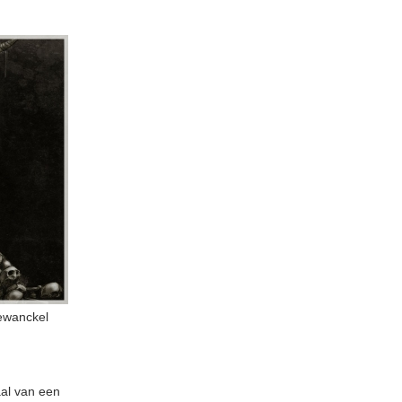
ewanckel
aal van een