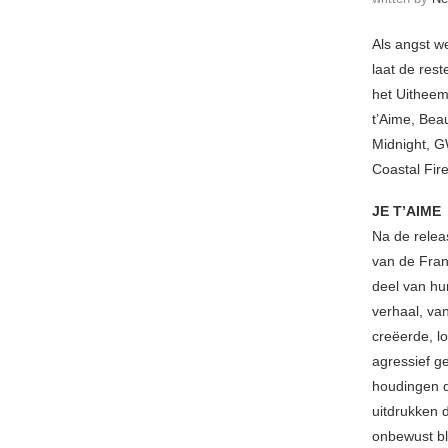
Als angst we
laat de res
het Uitheem
t’Aime, Bea
Midnight, GW
Coastal Fir
JE T’AIME
Na de rele
van de Fra
deel van hu
verhaal, van
creëerde, lo
agressief g
houdingen d
uitdrukken 
onbewust bl