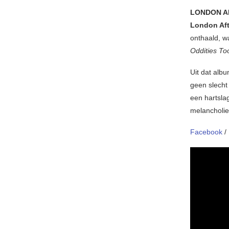
LONDON A
London Aft
onthaald, w
Oddities T
Uit dat albu
geen slecht
een hartslag
melancholi
Facebook
/