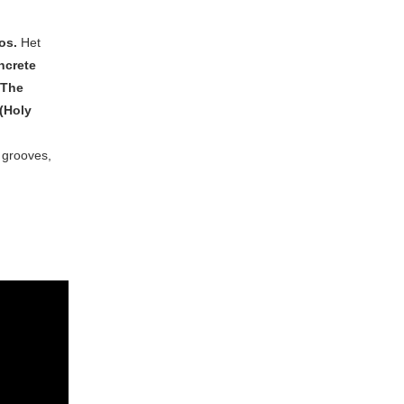
aos.
Het
ncrete
(The
(Holy
 grooves,