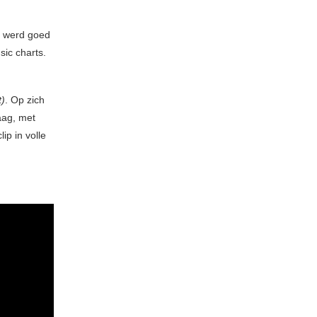
e werd goed
sic charts.
t)
. Op zich
aag, met
ip in volle