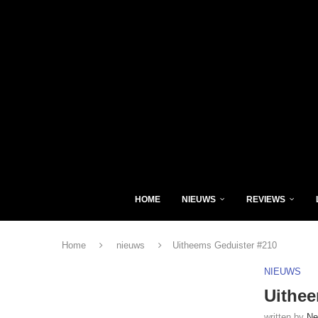
HOME
NIEUWS
REVIEWS
Home
nieuws
Uitheems Geduister #210
NIEUWS
Uithee
written by
Ne