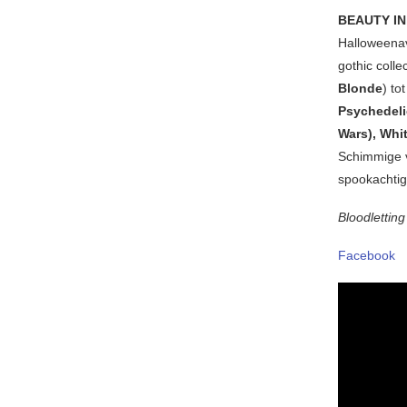
BEAUTY I
Halloweena
gothic colle
Blonde
) to
Psychedeli
Wars), Whi
Schimmige v
spookachtig
Bloodlettin
Facebook