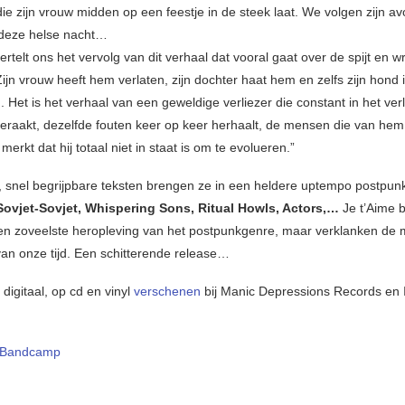
ie zijn vrouw midden op een feestje in de steek laat. We volgen zijn a
deze helse nacht…
rtelt ons het vervolg van dit verhaal dat vooral gaat over de spijt en 
ijn vrouw heeft hem verlaten, zijn dochter haat hem en zelfs zijn hond 
 Het is het verhaal van een geweldige verliezer die constant in het ve
s geraakt, dezelfde fouten keer op keer herhaalt, de mensen die van he
 merkt dat hij totaal niet in staat is om te evolueren.”
, snel begrijpbare teksten brengen ze in een heldere uptempo postpun
Sovjet-Sovjet, Whispering Sons, Ritual Howls, Actors,…
Je t’Aime 
n zoveelste heropleving van het postpunkgenre, maar verklanken de
an onze tijd. Een schitterende release…
 digitaal, op cd en vinyl
verschenen
bij Manic Depressions Records en 
Bandcamp