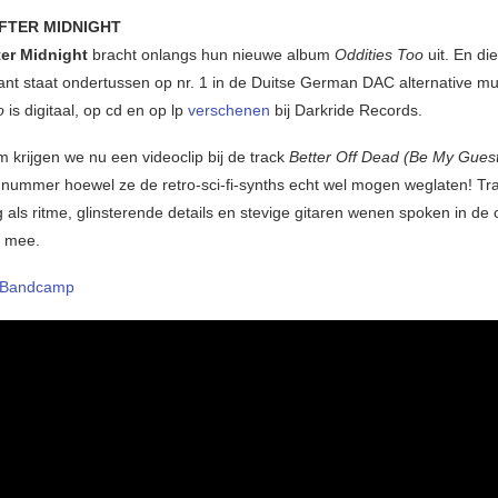
FTER MIDNIGHT
er Midnight
bracht onlangs hun nieuwe album
Oddities Too
uit. En di
ant staat ondertussen op nr. 1 in de Duitse German DAC alternative mu
oo
is digitaal, op cd en op lp
verschenen
bij Darkride Records.
m krijgen we nu een videoclip bij de track
Better Off Dead (Be My Gues
 nummer hoewel ze de retro-sci-fi-synths echt wel mogen weglaten! Tr
 als ritme, glinsterende details en stevige gitaren wenen spoken in de cl
e mee.
Bandcamp