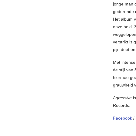
jonge man d
gedurende 
Het album ve
onze held. Z
weggelopen.
verstrikt i
pijn doet en
Met intense
de stijl van
hiermee gee
grauwheid v
Agressive
is
Records.
Facebook
/