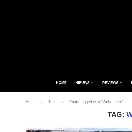
HOME
NIEUWS
REVIEWS
Home
Tags
Posts tagged with "Wehrmacht"
TAG:
W