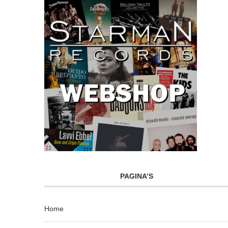
PAGINA’S
Home