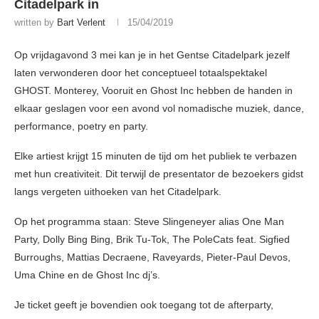
Citadelpark in
written by
Bart Verlent
15/04/2019
Op vrijdagavond 3 mei kan je in het Gentse Citadelpark jezelf
laten verwonderen door het conceptueel totaalspektakel
GHOST. Monterey, Vooruit en Ghost Inc hebben de handen in
elkaar geslagen voor een avond vol nomadische muziek, dance,
performance, poetry en party.
Elke artiest krijgt 15 minuten de tijd om het publiek te verbazen
met hun creativiteit. Dit terwijl de presentator de bezoekers gidst
langs vergeten uithoeken van het Citadelpark.
Op het programma staan: Steve Slingeneyer alias One Man
Party, Dolly Bing Bing, Brik Tu-Tok, The PoleCats feat. Sigfied
Burroughs, Mattias Decraene, Raveyards, Pieter-Paul Devos,
Uma Chine en de Ghost Inc dj’s.
Je ticket geeft je bovendien ook toegang tot de afterparty,