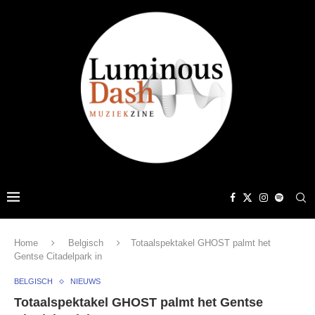
Home
Belgisch
Totaalspektakel GHOST palmt het
Gentse Citadelpark in
BELGISCH
NIEUWS
Totaalspektakel GHOST palmt het Gentse