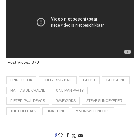
Post Views:
870
BRIK TU-TOK
DOLLY BING BING
GHOST
GHOST INC
MATTIAS DE CRAENE
ONE MAN PARTY
PIETER-PAUL DEVOS
RAVEYARDS
STEVE SLINGEYERER
THE POLECATS
UMA CHINE
V VON WILLENDORF
0