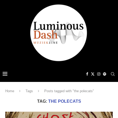
Home
Tags
Posts tagged with "the polecats"
TAG:
THE POLECATS