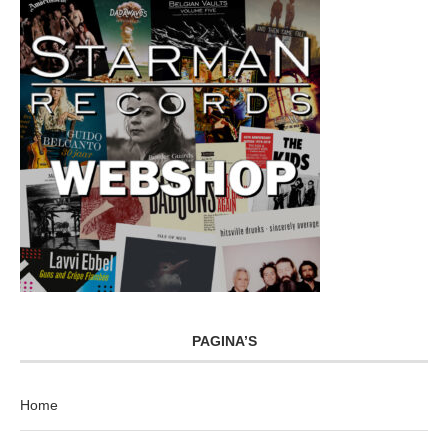
PAGINA’S
Home