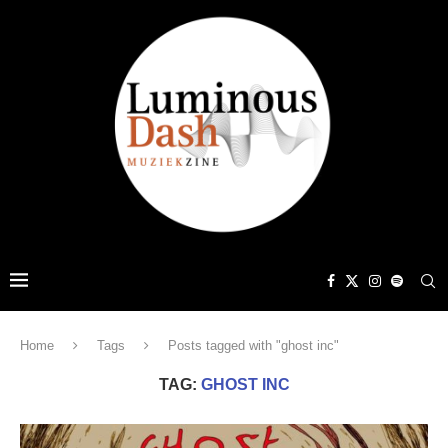
Home
Tags
Posts tagged with "ghost inc"
TAG:
GHOST INC