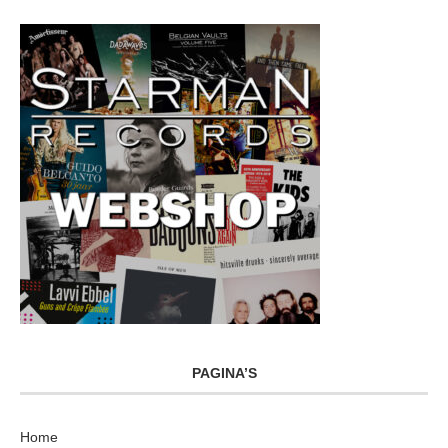
PAGINA’S
Home