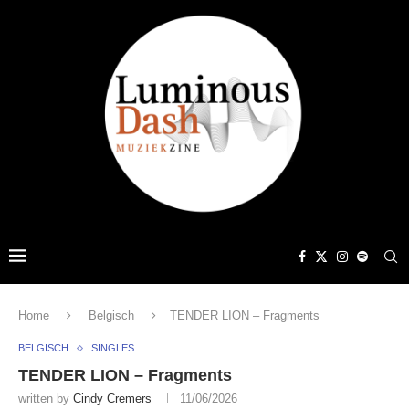
Home
Belgisch
TENDER LION – Fragments
BELGISCH
SINGLES
TENDER LION – Fragments
written by
Cindy Cremers
11/06/2026