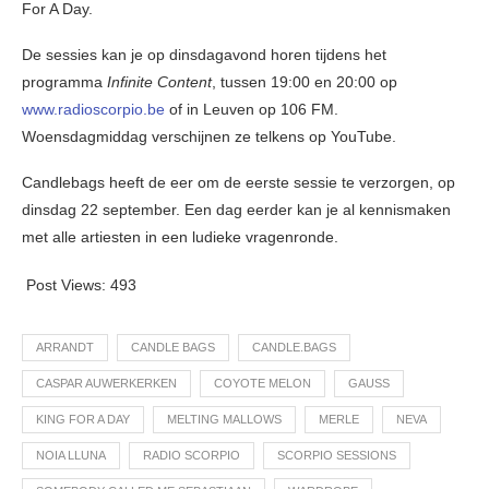
For A Day.
De sessies kan je op dinsdagavond horen tijdens het
programma
Infinite Content
, tussen 19:00 en 20:00 op
www.radioscorpio.be
of in Leuven op 106 FM.
Woensdagmiddag verschijnen ze telkens op YouTube.
Candlebags heeft de eer om de eerste sessie te verzorgen, op
dinsdag 22 september. Een dag eerder kan je al kennismaken
met alle artiesten in een ludieke vragenronde.
Post Views:
493
ARRANDT
CANDLE BAGS
CANDLE.BAGS
CASPAR AUWERKERKEN
COYOTE MELON
GAUSS
KING FOR A DAY
MELTING MALLOWS
MERLE
NEVA
NOIA LLUNA
RADIO SCORPIO
SCORPIO SESSIONS