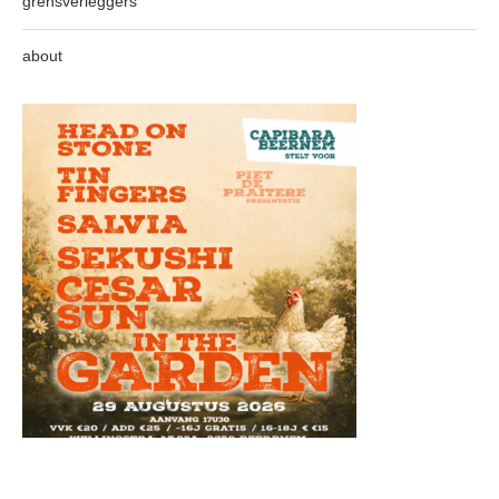
grensverleggers
about