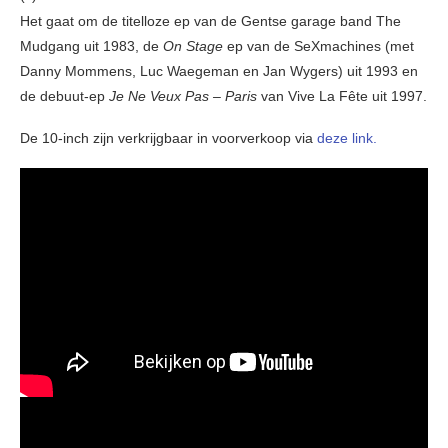
Het gaat om de titelloze ep van de Gentse garage band The
Mudgang uit 1983, de
On Stage
ep van de SeXmachines (met
Danny Mommens, Luc Waegeman en Jan Wygers) uit 1993 en
de debuut-ep
Je Ne Veux Pas – Paris
van Vive La Fête uit 1997.
De 10-inch zijn verkrijgbaar in voorverkoop via
deze link.