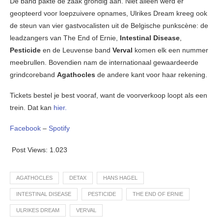
De band pakte de zaak grondig aan. Niet alleen werd er
geopteerd voor loepzuivere opnames, Ulrikes Dream kreeg ook
de steun van vier gastvocalisten uit de Belgische punkscène: de
leadzangers van The End of Ernie,
Intestinal Disease
,
Pesticide
en de Leuvense band
Verval
komen elk een nummer
meebrullen. Bovendien nam de internationaal gewaardeerde
grindcoreband
Agathocles
de andere kant voor haar rekening.
Tickets bestel je best vooraf, want de voorverkoop loopt als een
trein. Dat kan
hier.
Facebook
–
Spotify
Post Views:
1.023
AGATHOCLES
DETAX
HANS HAGEL
INTESTINAL DISEASE
PESTICIDE
THE END OF ERNIE
ULRIKES DREAM
VERVAL