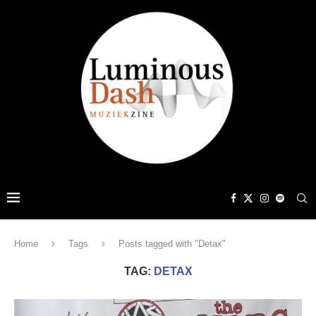
Home
Tags
Posts tagged with "Detax"
TAG:
DETAX