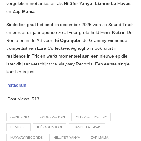
vergeleken met artiesten als
Nilüfer Yanya
,
Lianne La Havas
en
Zap Mama
.
Sindsdien gaat het snel: in december 2025 won ze Sound Track
en eerder dit jaar opende ze al voor grote held
Femi Kuti
in De
Roma en in de AB voor
Ifé Ogunjobi
, de Grammy-winnende
trompettist van
Ezra Collective
. Aghogho is ook artist in
residence in Trix en werkt momenteel aan een nieuwe ep die
later dit jaar verschijnt via Mayway Records. Een eerste single
komt er in juni.
Instagram
Post Views:
513
AGHOGHO
CARO ABUTOH
EZRA COLLECTIVE
FEMI KUT
IFÉ OGUNJOBI
LIANNE LA HAVAS
MAYWAY RECORDS
NILÜFER YANYA
ZAP MAMA