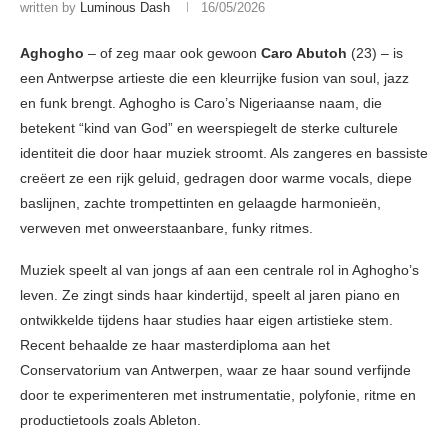
written by
Luminous Dash
16/05/2026
Aghogho
– of zeg maar ook gewoon
Caro Abutoh
(23) – is
een Antwerpse artieste die een kleurrijke fusion van soul, jazz
en funk brengt. Aghogho is Caro’s Nigeriaanse naam, die
betekent “kind van God” en weerspiegelt de sterke culturele
identiteit die door haar muziek stroomt. Als zangeres en bassiste
creëert ze een rijk geluid, gedragen door warme vocals, diepe
baslijnen, zachte trompettinten en gelaagde harmonieën,
verweven met onweerstaanbare, funky ritmes.
Muziek speelt al van jongs af aan een centrale rol in Aghogho’s
leven. Ze zingt sinds haar kindertijd, speelt al jaren piano en
ontwikkelde tijdens haar studies haar eigen artistieke stem.
Recent behaalde ze haar masterdiploma aan het
Conservatorium van Antwerpen, waar ze haar sound verfijnde
door te experimenteren met instrumentatie, polyfonie, ritme en
productietools zoals Ableton.