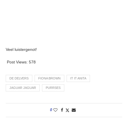
Veel luistergenot!
Post Views:
578
DE DELVERS
FIONA BROWN
IT IT ANITA
JAGUAR JAGUAR
PURRSES
0