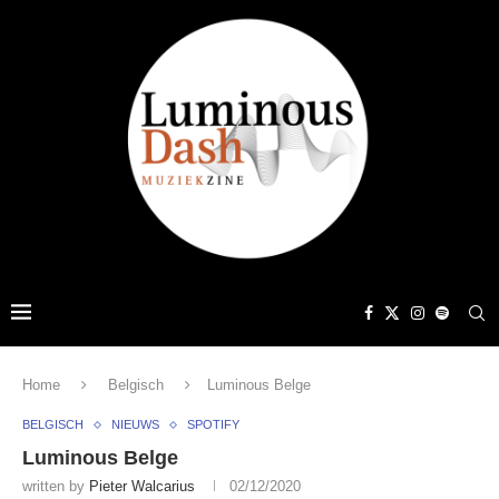
Home
Belgisch
Luminous Belge
BELGISCH
NIEUWS
SPOTIFY
Luminous Belge
written by
Pieter Walcarius
02/12/2020