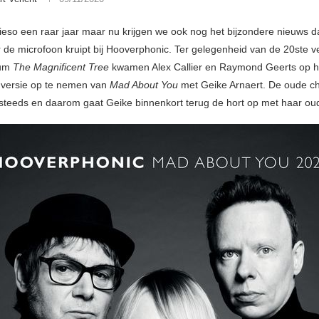
ieso een raar jaar maar nu krijgen we ook nog het bijzondere nieuws d
r de microfoon kruipt bij Hooverphonic. Ter gelegenheid van de 20ste v
bum
The Magnificent Tree
kwamen Alex Callier en Raymond Geerts op h
 versie op te nemen van
Mad About You
met Geike Arnaert. De oude c
steeds en daarom gaat Geike binnenkort terug de hort op met haar ou