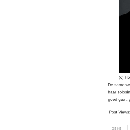
(c) H
De samenwer
haar solosin
goed gaat, 
Post Views
GEIKE