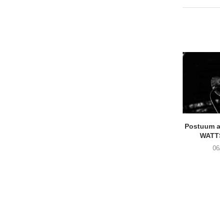
Postuum 
WATT
06