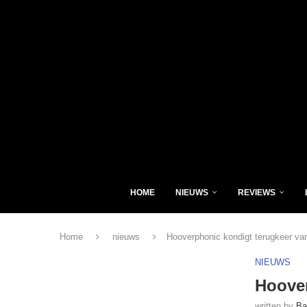
HOME
NIEUWS
REVIEWS
Home
nieuws
Hooverphonic kondigt terugkeer va
NIEUWS
Hoover
written by
Ba