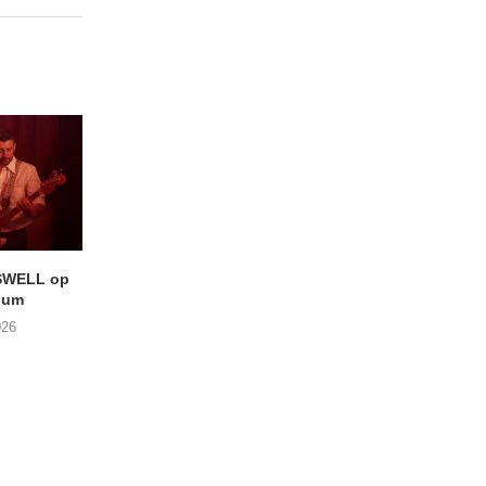
SWELL op
LIGHTSPEED speelt met
Uitheems Geduister
ium
THE SHEILA DIVINE in De...
02/08/2026
026
04/08/2026