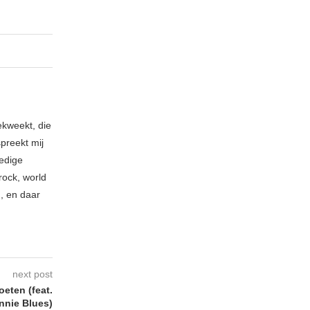
ekweekt, die
spreekt mij
ledige
rock, world
n, en daar
next post
eten (feat.
nnie Blues)