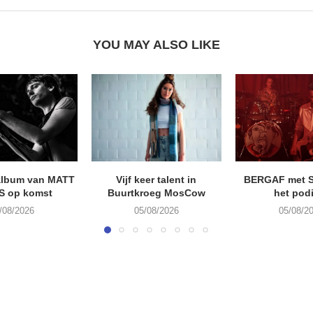
YOU MAY ALSO LIKE
album van MATT
Vijf keer talent in
BERGAF met 
S op komst
Buurtkroeg MosCow
het pod
/08/2026
05/08/2026
05/08/2