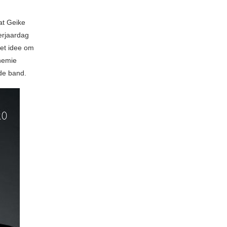
at Geike
erjaardag
et idee om
hemie
de band.