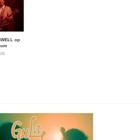
SWELL op
LIGHTSPEED speelt met
Uitheems Geduister
ium
THE SHEILA DIVINE in De...
02/08/2026
026
04/08/2026