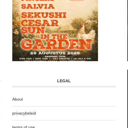
LEGAL
About
privacybeleid
terms of use