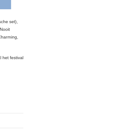
sche set),
Nooit
Charming,
het festival