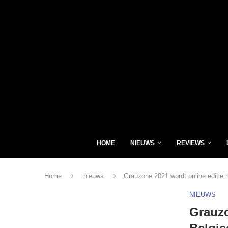
HOME
NIEUWS
REVIEWS
Home
nieuws
Grauzone 2021 wordt online editie 
NIEUWS
Grauzo