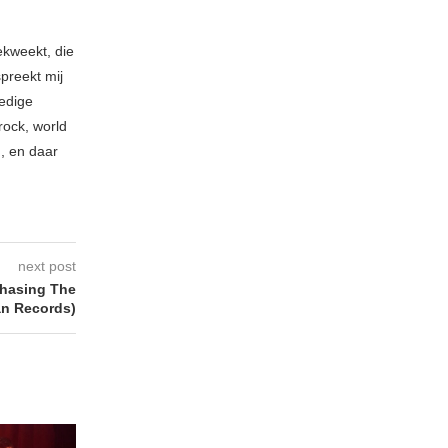
ekweekt, die
spreekt mij
ledige
rock, world
n, en daar
next post
hasing The
an Records)