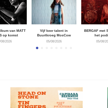
album van MATT
Vijf keer talent in
BERGAF met 
S op komst
Buurtkroeg MosCow
het pod
/08/2026
05/08/2026
05/08/2