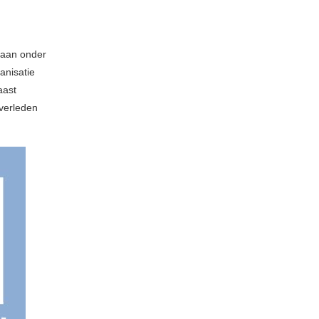
gaan onder
anisatie
aast
 verleden