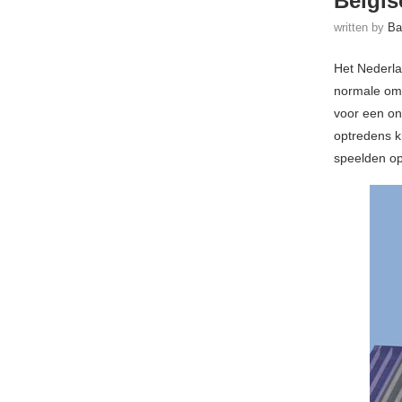
Belgis
written by
Ba
Het Nederla
normale oms
voor een onl
optredens k
speelden op 