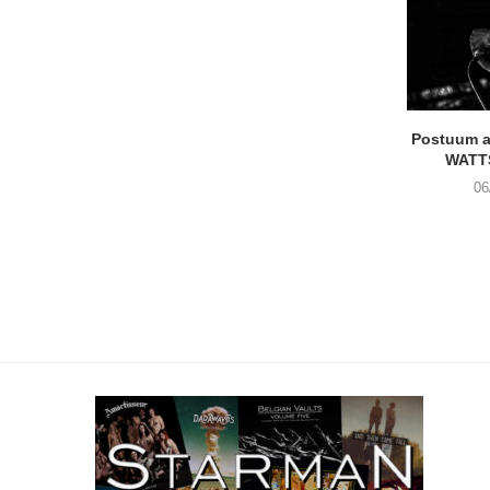
Postuum 
WATT
06