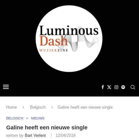
Home
Belgisch
Galine heeft een nieuwe single
BELGISCH
NIEUWS
Galine heeft een nieuwe single
written by
Bart Verlent
12/04/2019