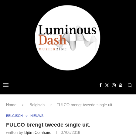
Home
Belgisch
FULCO brengt tweede single uit.
BELGISCH
NIEUWS
FULCO brengt tweede single uit.
written by
Björn Comhaire
07/06/2019