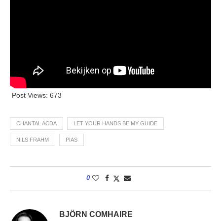
Post Views:
673
CHANTAL ACDA
LET YOUR HANDS BE MY GUIDE
NILS FRAHM
PIAS
0
BJÖRN COMHAIRE