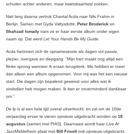
schuilen achter anderen, maar kwetsbaarheid zoeken.
Niet lang daarna vertrok Chantal Acda naar Nils Frahm in
Berlijn. Samen met Gyda Valtysdottir,
Peter Broderick
en
Shahzad Ismaily
nam ze er haar eerste album onder eigen
naam op. Dat werd
Let Your Hands Be My Guide
.
Acda herinnert zich de opnamesessie als dagen vol passie,
plezier, overgave en diepgang: “Mijn hart maakt nog altijd een
flinke sprong wanneer ik eraan terugdenk. We hebben er meer
dan alleen een album opgenomen. Voor mij was het een nieuwe
start. Die dagen zijn bepalend geweest voor alles wat ik
sindsdien heb mogen maken. Ik ben er onverminderd dankbaar
om.”
De lp is al een hele tijd overal uitverkocht, en zal om de 10de
verjaardag ervan te vieren opnieuw uitgebracht worden op
18
augustus
(samen met PIAS). Daarnaast wordt haar
Live At
JazzMiddelheim
plaat met
Bill Frisell
ook opnieuw uitgebracht