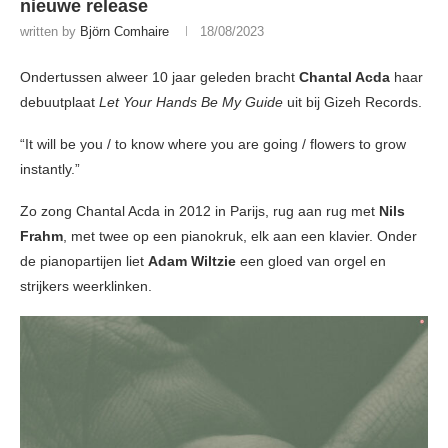
nieuwe release
written by
Björn Comhaire
18/08/2023
Ondertussen alweer 10 jaar geleden bracht
Chantal Acda
haar
debuutplaat
Let Your Hands Be My Guide
uit bij Gizeh Records.
“It will be you / to know where you are going / flowers to grow
instantly.”
Zo zong Chantal Acda in 2012 in Parijs, rug aan rug met
Nils
Frahm
, met twee op een pianokruk, elk aan een klavier. Onder
de pianopartijen liet
Adam Wiltzie
een gloed van orgel en
strijkers weerklinken.