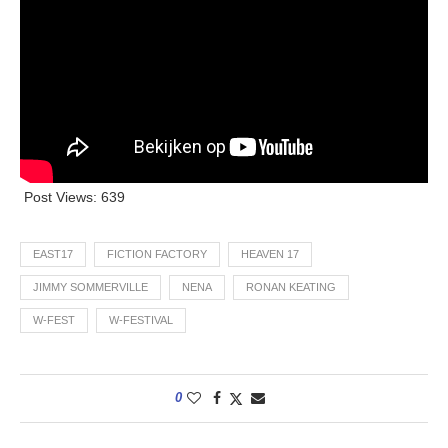
Post Views:
639
EAST17
FICTION FACTORY
HEAVEN 17
JIMMY SOMMERVILLE
NENA
RONAN KEATING
W-FEST
W-FESTIVAL
0