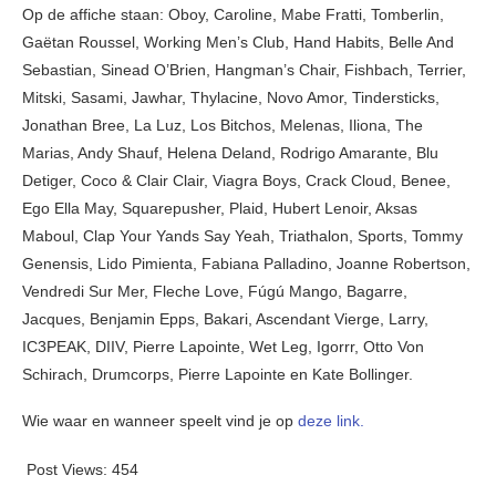
Op de affiche staan: Oboy, Caroline, Mabe Fratti, Tomberlin,
Gaëtan Roussel, Working Men’s Club, Hand Habits, Belle And
Sebastian, Sinead O’Brien, Hangman’s Chair, Fishbach, Terrier,
Mitski, Sasami, Jawhar, Thylacine, Novo Amor, Tindersticks,
Jonathan Bree, La Luz, Los Bitchos, Melenas, Iliona, The
Marias, Andy Shauf, Helena Deland, Rodrigo Amarante, Blu
Detiger, Coco & Clair Clair, Viagra Boys, Crack Cloud, Benee,
Ego Ella May, Squarepusher, Plaid, Hubert Lenoir, Aksas
Maboul, Clap Your Yands Say Yeah, Triathalon, Sports, Tommy
Genensis, Lido Pimienta, Fabiana Palladino, Joanne Robertson,
Vendredi Sur Mer, Fleche Love, Fúgú Mango, Bagarre,
Jacques, Benjamin Epps, Bakari, Ascendant Vierge, Larry,
IC3PEAK, DIIV, Pierre Lapointe, Wet Leg, Igorrr, Otto Von
Schirach, Drumcorps, Pierre Lapointe en Kate Bollinger.
Wie waar en wanneer speelt vind je op
deze link.
Post Views:
454