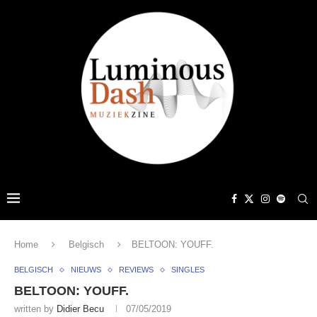
Home
Belgisch
BELTOON: YOUFF.
BELGISCH
NIEUWS
REVIEWS
SINGLES
BELTOON: YOUFF.
written by
Didier Becu
07/05/2019