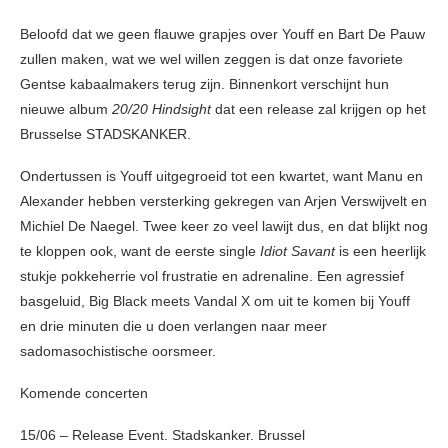
Beloofd dat we geen flauwe grapjes over Youff en Bart De Pauw
zullen maken, wat we wel willen zeggen is dat onze favoriete
Gentse kabaalmakers terug zijn. Binnenkort verschijnt hun
nieuwe album
20/20 Hindsight
dat een release zal krijgen op het
Brusselse STADSKANKER.
Ondertussen is Youff uitgegroeid tot een kwartet, want Manu en
Alexander hebben versterking gekregen van Arjen Verswijvelt en
Michiel De Naegel. Twee keer zo veel lawijt dus, en dat blijkt nog
te kloppen ook, want de eerste single
Idiot Savant
is een heerlijk
stukje pokkeherrie vol frustratie en adrenaline. Een agressief
basgeluid, Big Black meets Vandal X om uit te komen bij Youff
en drie minuten die u doen verlangen naar meer
sadomasochistische oorsmeer.
Komende concerten
15/06 – Release Event. Stadskanker. Brussel