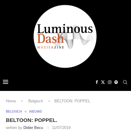
Home
Belgisch
BELTOON: POPPEL.
BELGISCH
NIEUWS
BELTOON: POPPEL.
written by
Didier Becu
11/07/2019