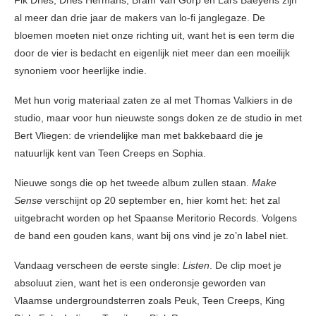
Fik Dries, Dries Hermans, Bram Van Gorp en Lars Baeyens zijn
al meer dan drie jaar de makers van lo-fi janglegaze. De
bloemen moeten niet onze richting uit, want het is een term die
door de vier is bedacht en eigenlijk niet meer dan een moeilijk
synoniem voor heerlijke indie.
Met hun vorig materiaal zaten ze al met Thomas Valkiers in de
studio, maar voor hun nieuwste songs doken ze de studio in met
Bert Vliegen: de vriendelijke man met bakkebaard die je
natuurlijk kent van Teen Creeps en Sophia.
Nieuwe songs die op het tweede album zullen staan.
Make
Sense
verschijnt op 20 september en, hier komt het: het zal
uitgebracht worden op het Spaanse Meritorio Records. Volgens
de band een gouden kans, want bij ons vind je zo’n label niet.
Vandaag verscheen de eerste single:
Listen
. De clip moet je
absoluut zien, want het is een onderonsje geworden van
Vlaamse undergroundsterren zoals Peuk, Teen Creeps, King