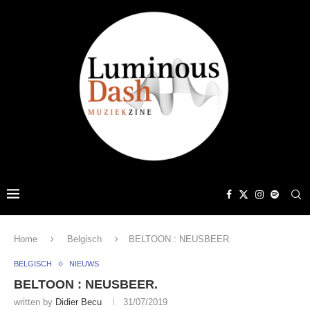
Home
Belgisch
BELTOON : NEUSBEER.
BELGISCH
NIEUWS
BELTOON : NEUSBEER.
written by
Didier Becu
31/07/2019