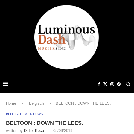
Home
Belgisch
BELTOON : DOWN THE LEES.
BELGISCH
NIEUWS
BELTOON : DOWN THE LEES.
written by
Didier Becu
05/08/2019