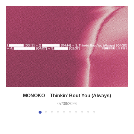
MONOKO – Thinkin’ Bout You (Always)
07/08/2026