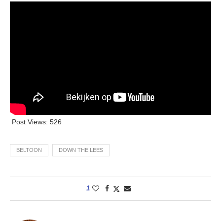
Post Views:
526
BELTOON
DOWN THE LEES
1