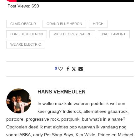
Post Views:
690
CLAIR.OBSCUR
GRAND BLUE HERON
HITCH
LONE BLUE HERON
MICH DECRUYENAERE
PAUL LAMONT
WE ARE ELECTRIC
0
HANS VERMEULEN
In welke muzikale wateren peddel ik wel een
keer graag? Indierock, alternatieve gitaarrock,
postcore, progressive rock, postpunk, but what’s in a name?
Opgroeien deed ik met eighties pop waarvan ik vandaag nog
vooral ABBA, early Pet Shop Boys, Kim Wilde, Prince en Michael