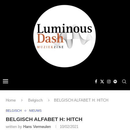
Home
Belgisch
BELGISCH ALFABET H: HITCH
BELGISCH
NIEUWS
BELGISCH ALFABET H: HITCH
written by
Hans Vermeulen
10/02/2021