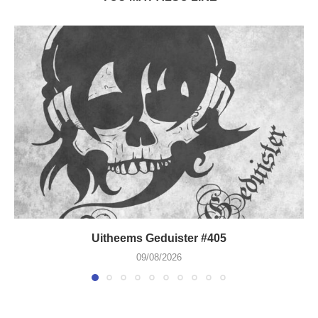
Uitheems Geduister #405
09/08/2026