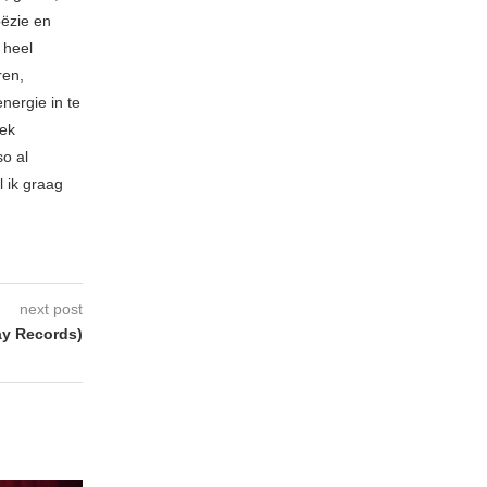
oëzie en
 heel
ren,
nergie in te
iek
so al
l ik graag
next post
ay Records)