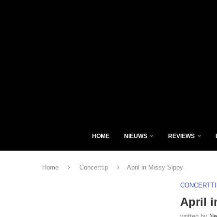
HOME
NIEUWS
REVIEWS
Home
Concerttip
April in Missy Sippy
CONCERTTI
April 
written by
Ne