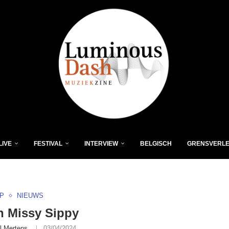
LIVE
FESTIVAL
INTERVIEW
BELGISCH
GRENSVERL
P
NIEUWS
in Missy Sippy
l Mertens
03/04/2024