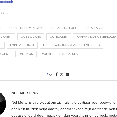
acebook
:
805
N
CHRISTOPHE VEKEMAN
EL BARITON LOCO
FC ATLASCA
UCKAERT
GOES & GOES
GUTBUCKET
KAAIMAN & DE OEVERLOZEN
U
LODE VERBANCK
LUKREZIA KRÄMER & VINCENT SLEGERS
PY GENT
PANTY ON
VORKLIFT FT. VIBRAPULSE
0
NEL MERTENS
Nel Mertens overweegt om zich als late dertiger voor eeuwig jo
doen en muziek helpt daarbij enorm ! Sinds mijn dertiende ben 
gepassioneerd door muziek en dan vooral binnen de rock, metal