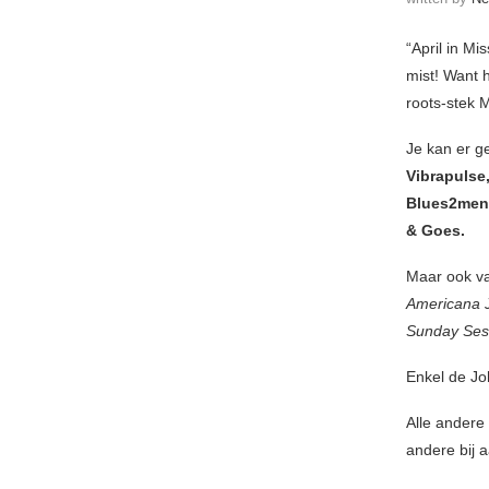
“April in Mi
mist! Want 
roots-stek M
Je kan er g
Vibrapulse
Blues2men,
& Goes.
Maar ook va
Americana
Sunday Ses
Enkel de Jo
Alle andere 
andere bij 