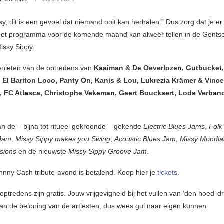
ssy, dit is een gevoel dat niemand ooit kan herhalen.” Dus zorg dat je er
het programma voor de komende maand kan alweer tellen in de Gentse
issy Sippy.
enieten van de optredens van
Kaaiman & De Oeverlozen, Gutbucket, V
, El Bariton Loco, Panty On, Kanis & Lou, Lukrezia Krämer & Vince
 FC Atlasca, Christophe Vekeman, Geert Bouckaert, Lode Verba
n de – bijna tot ritueel gekroonde – gekende
Electric Blues Jams
,
Folk
 Jam
,
Missy Sippy makes you Swing
,
Acoustic Blues Jam
,
Missy Mondial,
sions
en de nieuwste
Missy Sippy Groove Jam
.
hnny Cash tribute-avond is betalend. Koop hier je
tickets
.
optredens zijn gratis. Jouw vrijgevigheid bij het vullen van ‘den hoed’ 
aan de beloning van de artiesten, dus wees gul naar eigen kunnen.