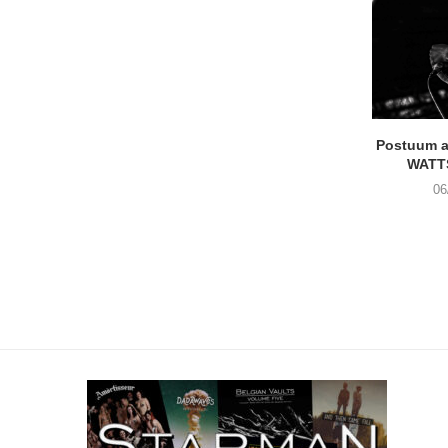
Postuum 
WATT
06