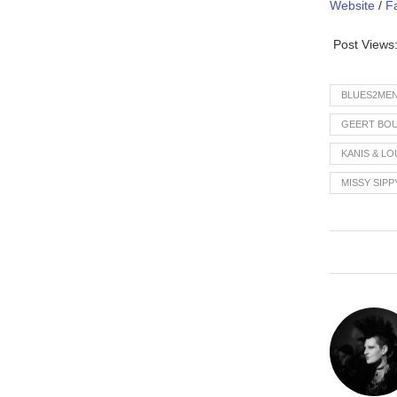
Website
/
F
Post Views
BLUES2ME
GEERT BO
KANIS & LO
MISSY SIP