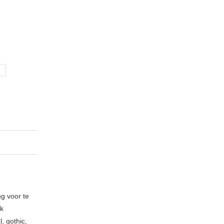
ng voor te
ik
, gothic,