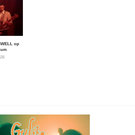
SWELL op
LIGHTSPEED speelt met
CONCERTTIP:
ium
THE SHEILA DIVINE in De...
STRANGEWAY
026
04/08/2026
04/08/2026