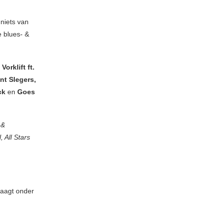
 niets van
 blues- &
orklift ft.
nt Slegers,
nck
en
Goes
 &
 All Stars
draagt onder