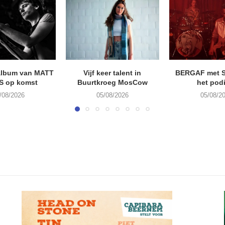
album van MATT
Vijf keer talent in
BERGAF met 
S op komst
Buurtkroeg MosCow
het pod
/08/2026
05/08/2026
05/08/2