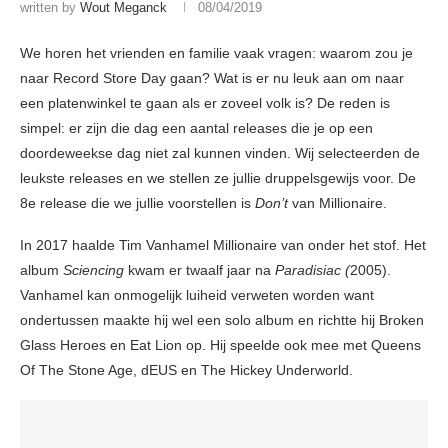
written by
Wout Meganck
08/04/2019
We horen het vrienden en familie vaak vragen: waarom zou je
naar Record Store Day gaan? Wat is er nu leuk aan om naar
een platenwinkel te gaan als er zoveel volk is? De reden is
simpel: er zijn die dag een aantal releases die je op een
doordeweekse dag niet zal kunnen vinden. Wij selecteerden de
leukste releases en we stellen ze jullie druppelsgewijs voor. De
8e release die we jullie voorstellen is
Don’t
van Millionaire.
In 2017 haalde Tim Vanhamel Millionaire van onder het stof. Het
album
Sciencing
kwam er twaalf jaar na
Paradisiac (
2005).
Vanhamel kan onmogelijk luiheid verweten worden want
ondertussen maakte hij wel een solo album en richtte hij Broken
Glass Heroes en Eat Lion op. Hij speelde ook mee met Queens
Of The Stone Age, dEUS en The Hickey Underworld.