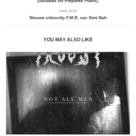
(Soulwax for Prepared Piano).
next post
Nieuwe videoclip F.M.R. van Simi Nah
YOU MAY ALSO LIKE